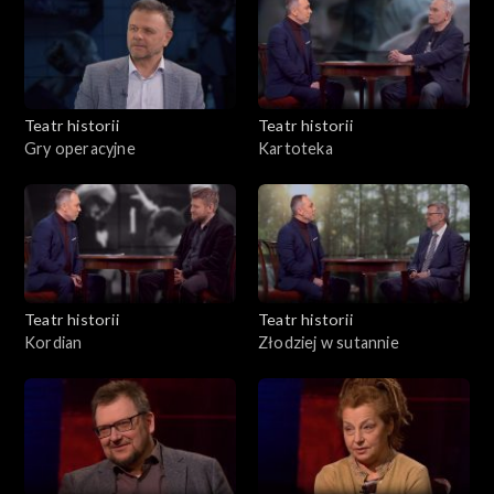
wszystko jednak utwór pełni funkcję dydaktyczną, apelując o
patriotyczną postawę do całej społeczności zamieszkującej
kraj. Zgodnie bowiem z normami klasycyzmu komedia winna
zawierać cel moralny.
Teatr historii
Teatr historii
Gry operacyjne
Kartoteka
Teatr historii
Teatr historii
Kordian
Złodziej w sutannie