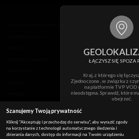
© 2026 Telewizja Polska S.A. w likwidacji
regulamin serwisu
cennik
GEOLOKALIZ
polityka prywatności
ŁĄCZYSZ SIĘ SPOZA 
moje zgody
Kraj, z którego się łączys
Zjednoczone , w związku z czy
pomoc
na platformie TVP VOD
nieodstępna. Sprawdź, które m
kontakt
obejrzeć.
voucher
Szanujemy Twoją prywatność
Nie pokazuj pon
dostępność
Kliknij "Akceptuję i przechodzę do serwisu", aby wyrazić zgody
informacje o dostawcy usług
na korzystanie z technologii automatycznego śledzenia i
ANULUJ
SP
zbierania danych, dostęp do informacji na Twoim urządzeniu