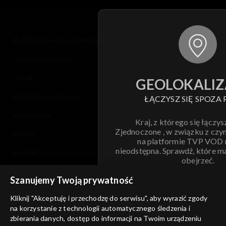
© 2026 Telewizja Polska S.A. w likwidacji
regulamin serwisu
cennik
GEOLOKALIZ
polityka prywatności
ŁĄCZYSZ SIĘ SPOZA 
moje zgody
Kraj, z którego się łączys
Zjednoczone , w związku z czy
pomoc
na platformie TVP VOD
nieodstępna. Sprawdź, które m
kontakt
obejrzeć.
voucher
Szanujemy Twoją prywatność
Nie pokazuj pon
dostępność
Kliknij "Akceptuję i przechodzę do serwisu", aby wyrazić zgody
informacje o dostawcy usług
na korzystanie z technologii automatycznego śledzenia i
ANULUJ
SP
zbierania danych, dostęp do informacji na Twoim urządzeniu