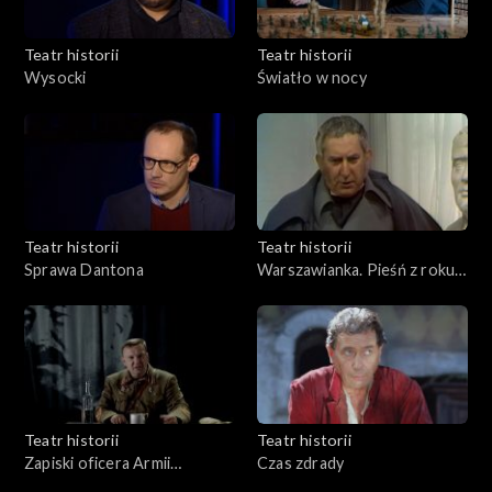
Teatr historii
Teatr historii
Wysocki
Światło w nocy
Teatr historii
Teatr historii
Sprawa Dantona
Warszawianka. Pieśń z roku
1831
Teatr historii
Teatr historii
Zapiski oficera Armii
Czas zdrady
Czerwonej