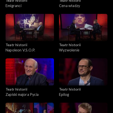
Teatr historii
Teatr historii
Emigranci
Cena władzy
Teatr historii
Teatr historii
Napoleon V.S.O.P.
Wyzwolenie
Teatr historii
Teatr historii
Zapiski majora Pycia
Epilog