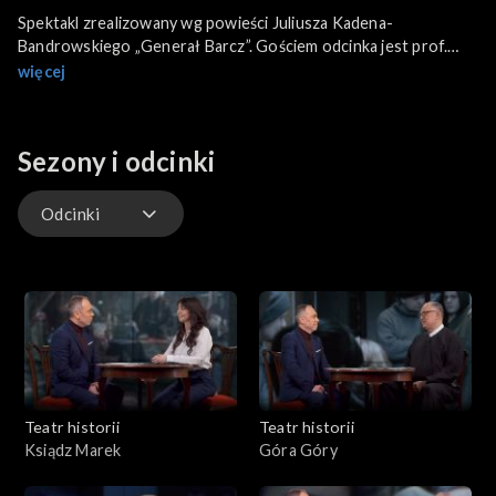
Spektakl zrealizowany wg powieści Juliusza Kadena-
Bandrowskiego „Generał Barcz”. Gościem odcinka jest prof.
Janusz Odziemkowski, historyk.
więcej
Sezony i odcinki
Odcinki
Odcinki
Teatr historii
Teatr historii
Ksiądz Marek
Góra Góry