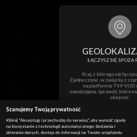
© 2026 Telewizja Polska S.A. w likwidacji
regulamin serwisu
cennik
GEOLOKALIZ
polityka prywatności
ŁĄCZYSZ SIĘ SPOZA 
moje zgody
Kraj, z którego się łączys
Zjednoczone , w związku z czy
pomoc
na platformie TVP VOD
nieodstępna. Sprawdź, które m
kontakt
obejrzeć.
voucher
Szanujemy Twoją prywatność
Nie pokazuj pon
dostępność
Kliknij "Akceptuję i przechodzę do serwisu", aby wyrazić zgody
informacje o dostawcy usług
na korzystanie z technologii automatycznego śledzenia i
ANULUJ
SP
zbierania danych, dostęp do informacji na Twoim urządzeniu