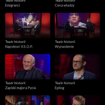
Teatr historii
Teatr historii
Emigranci
Cena władzy
Teatr historii
Teatr historii
Napoleon V.S.O.P.
Wyzwolenie
Teatr historii
Teatr historii
Zapiski majora Pycia
Epilog