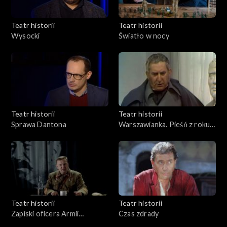
Teatr historii
Teatr historii
Wysocki
Światło w nocy
Teatr historii
Teatr historii
Sprawa Dantona
Warszawianka. Pieśń z roku
1831
Teatr historii
Teatr historii
Zapiski oficera Armii
Czas zdrady
Czerwonej