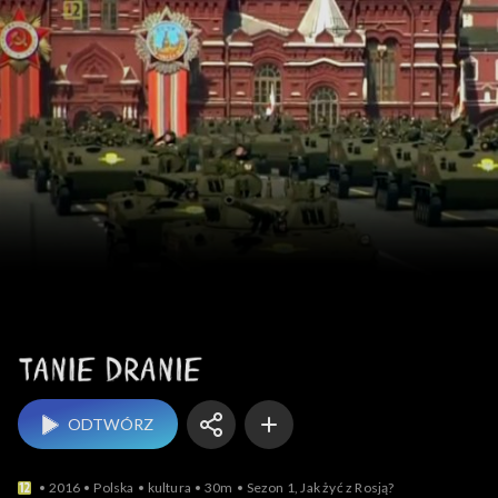
Tanie dranie
ODTWÓRZ
2016
Polska
kultura
30m
Sezon 1, Jak żyć z Rosją?