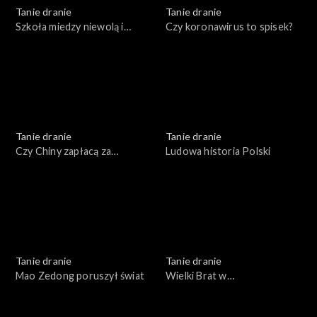
Tanie dranie
Tanie dranie
Szkoła miedzy niewolą i
Czy koronawirus to spisek?
swawolą
Tanie dranie
Tanie dranie
Czy Chiny zapłacą za
Ludowa historia Polski
pandemię?
Tanie dranie
Tanie dranie
Mao Zedong poruszył świat
Wielki Brat w
superkomputerze