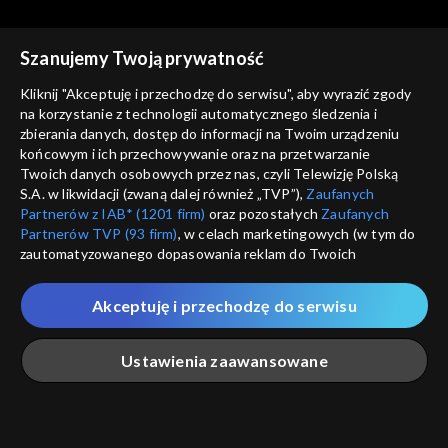
Szanujemy Twoją prywatność
Kliknij "Akceptuję i przechodzę do serwisu", aby wyrazić zgody
na korzystanie z technologii automatycznego śledzenia i
zbierania danych, dostęp do informacji na Twoim urządzeniu
Tanie dranie
Tanie dranie
końcowym i ich przechowywanie oraz na przetwarzanie
Czy wolność ma przyszłość?
Mistyka dla każdego?
Twoich danych osobowych przez nas, czyli Telewizję Polską
S.A. w likwidacji (zwaną dalej również „TVP”),
Zaufanych
Partnerów z IAB* (1201 firm)
oraz pozostałych
Zaufanych
Partnerów TVP (93 firm)
, w celach marketingowych (w tym do
zautomatyzowanego dopasowania reklam do Twoich
zainteresowań i mierzenia ich skuteczności) i pozostałych,
które wskazujemy poniżej, a także zgody na udostępnianie
Akceptuję i przechodzę do serwisu
przez nas identyfikatora PPID do Google.
Tanie dranie
Tanie dranie
Po co nam Piłsudski?
W oparach antyfaszyzmu
Twoje dane osobowe zbierane podczas odwiedzania przez
Ustawienia zaawansowane
Ciebie naszych
poszczególnych serwisów
zwanych dalej
„Portalem”, w tym informacje zapisywane za pomocą
technologii takich jak: pliki cookie, sygnalizatory WWW lub
innych podobnych technologii umożliwiających świadczenie
Główna
Szukaj
Moja lista
Na żywo
Więcej
dopasowanych i bezpiecznych usług, personalizację treści