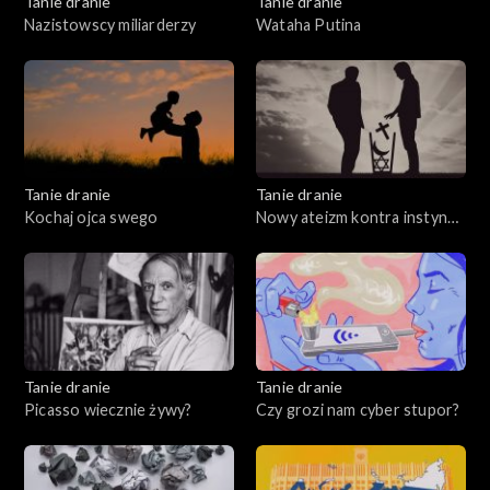
Tanie dranie
Tanie dranie
Nazistowscy miliarderzy
Wataha Putina
Tanie dranie
Tanie dranie
Kochaj ojca swego
Nowy ateizm kontra instynkt
wiary
Tanie dranie
Tanie dranie
Picasso wiecznie żywy?
Czy grozi nam cyber stupor?