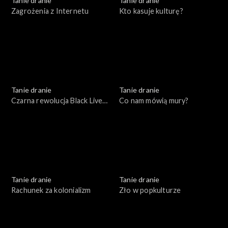
Tanie dranie
Tanie dranie
Zagrożenia z Internetu
Kto kasuje kulturę?
Tanie dranie
Tanie dranie
Czarna rewolucja Black Lives
Co nam mówią mury?
Matter
Tanie dranie
Tanie dranie
Rachunek za kolonializm
Zło w popkulturze