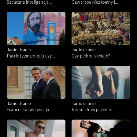
Sztuczna inteligencja
Czwartos niezłomny i
przemówiła
wyklęty
Tanie dranie
Tanie dranie
Patriotyzm pokoju czy
Czy piekło istnieje?
wojny?
Tanie dranie
Tanie dranie
Francuska fascynacja
Komu służy przemoc
Putinem