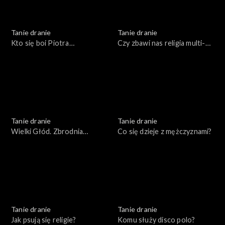
Tanie dranie
Tanie dranie
Kto się boi Piotra
Czy zbawi nas religia multi-
Bernatowicza?
kulti?
Tanie dranie
Tanie dranie
Wielki Głód. Zbrodnia
Co się dzieje z mężczyznami?
popisowa komunizmu
Tanie dranie
Tanie dranie
Jak psują się religie?
Komu służy disco polo?