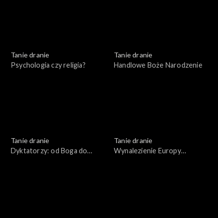
Tanie dranie
Tanie dranie
Psychologia czy religia?
Handlowe Boże Narodzenie
Tanie dranie
Tanie dranie
Dyktatorzy: od Boga do
Wynalezienie Europy
błazna
Wschodniej