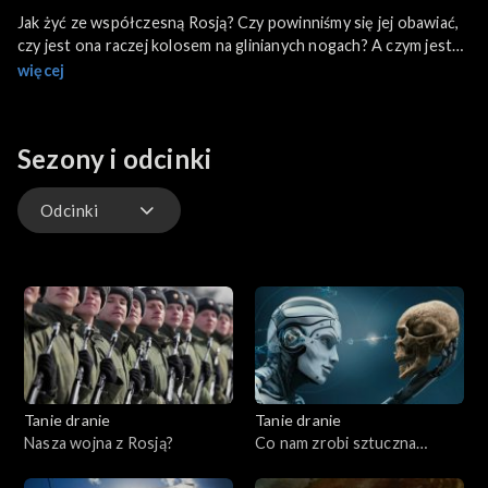
Jak żyć ze współczesną Rosją? Czy powinniśmy się jej obawiać,
czy jest ona raczej kolosem na glinianych nogach? A czym jest
rosyjska dusza? Czy możemy ją zrozumieć? Co dziś nas łączy, a
więcej
co dzieli z Rosjanami? O tym Krzysztof Kłopotowski i Jakub
Moroz rozmawiają z prof. Włodzimierzem Marciniakiem -
politologiem i sowietologiem oraz Evgenem Malinovsikym
Sezony i odcinki
aktorem i muzykiem, Rosjaninem od ponad dwudziestu lat
mieszkającym w Polsce.
Odcinki
Odcinki
Tanie dranie
Tanie dranie
Nasza wojna z Rosją?
Co nam zrobi sztuczna
inteligencja?