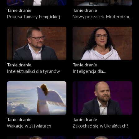
Tanie dranie
Tanie dranie
Pokusa Tamary Łempickiej
Nowy początek. Modernizm
w II Rzeczpospolitej
Tanie dranie
Tanie dranie
Intelektualiści dla tyranów
Inteligencja dla
inteligentnych
Tanie dranie
Tanie dranie
Wakacje w zaświatach
Zakochać się w Ukraińcach?