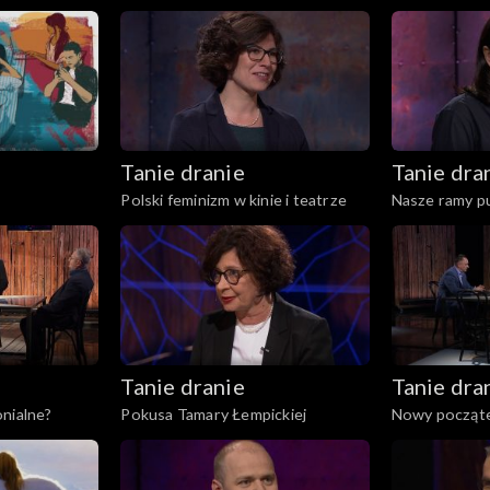
Tanie dranie
Tanie dra
Polski feminizm w kinie i teatrze
Nasze ramy p
Tanie dranie
Tanie dra
nialne?
Pokusa Tamary Łempickiej
Nowy począte
Rzeczpospoli