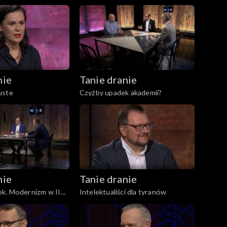
nie
Tanie dranie
uste
Czyżby upadek akademii?
nie
Tanie dranie
k. Modernizm w II
Intelektualiści dla tyranów
tej