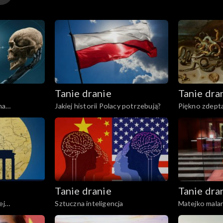
Tanie dranie
Tanie dra
na
Jakiej historii Polacy potrzebują?
Piękno zdepta
Tanie dranie
Tanie dra
ej
Sztuczna inteligencja
Matejko malar
historii?