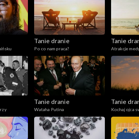
Tanie dranie
Tanie dra
hińsku
Po co nam praca?
Atrakcje medy
Tanie dranie
Tanie dra
erzy
Wataha Putina
Kochaj ojca 