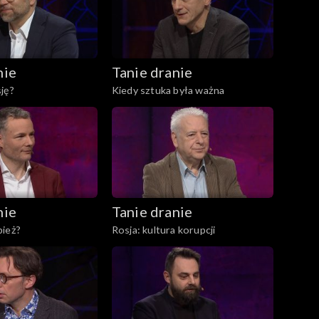
nie
Tanie dranie
ję?
Kiedy sztuka była ważna
nie
Tanie dranie
pież?
Rosja: kultura korupcji