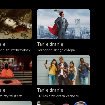
nie
Tanie dranie
ne, triumf brzydoty
Horror polskiego chłopa
nie
Tanie dranie
z, czy fałszerz
Tik Tok a zmierzch Zachodu