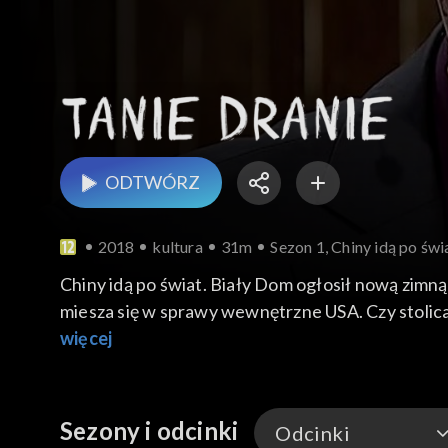
ODTWÓRZ
2018
kultura
31m
Sezon 1, Chiny idą po świ
Chiny idą po świat. Biały Dom ogłosił nową zimn
miesza się w sprawy wewnętrzne USA. Czy stolica
więcej
Sezony i odcinki
Odcinki