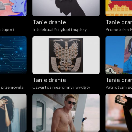
Tanie dranie
Tanie dra
 stupor?
Intelektualiści głupi i mądrzy
Prometeizm P
Tanie dranie
Tanie dra
a przemówiła
Czwartos niezłomny i wyklęty
Patriotyzm po