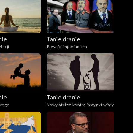
nie
Tanie dranie
tacji
Powrót imperium zła
nie
Tanie dranie
swego
Nowy ateizm kontra instynkt wiary