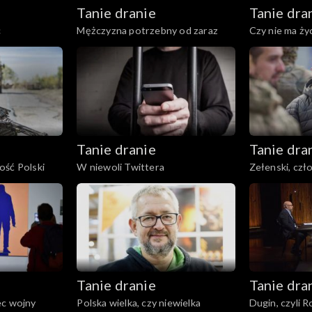
Tanie dranie
Tanie dra
c
Mężczyzna potrzebny od zaraz
Czy nie ma życ
Tanie dranie
Tanie dra
ość Polski
W niewoli Twittera
Zełenski, czł
Tanie dranie
Tanie dra
ec wojny
Polska wielka, czy niewielka
Dugin, czyli R