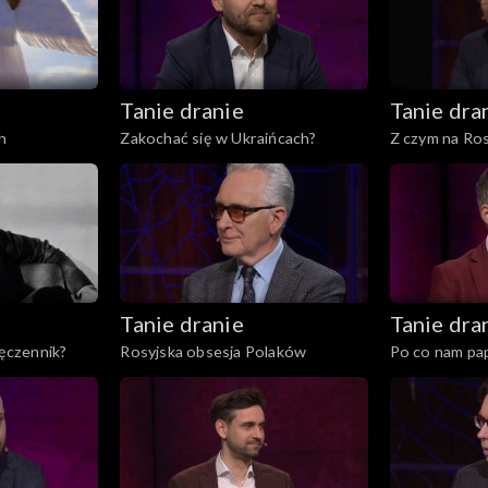
Tanie dranie
Tanie dra
h
Zakochać się w Ukraińcach?
Z czym na Ros
Tanie dranie
Tanie dra
męczennik?
Rosyjska obsesja Polaków
Po co nam pa