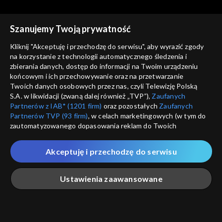
Szanujemy Twoją prywatność
Kliknij "Akceptuję i przechodzę do serwisu", aby wyrazić zgody
na korzystanie z technologii automatycznego śledzenia i
zbierania danych, dostęp do informacji na Twoim urządzeniu
Tanie dranie
Tanie dranie
końcowym i ich przechowywanie oraz na przetwarzanie
Czy wolność ma przyszłość?
Mistyka dla każdego?
Twoich danych osobowych przez nas, czyli Telewizję Polską
S.A. w likwidacji (zwaną dalej również „TVP”),
Zaufanych
Partnerów z IAB* (1201 firm)
oraz pozostałych
Zaufanych
Partnerów TVP (93 firm)
, w celach marketingowych (w tym do
zautomatyzowanego dopasowania reklam do Twoich
zainteresowań i mierzenia ich skuteczności) i pozostałych,
które wskazujemy poniżej, a także zgody na udostępnianie
Akceptuję i przechodzę do serwisu
przez nas identyfikatora PPID do Google.
Tanie dranie
Tanie dranie
Po co nam Piłsudski?
W oparach antyfaszyzmu
Twoje dane osobowe zbierane podczas odwiedzania przez
Ustawienia zaawansowane
Ciebie naszych
poszczególnych serwisów
zwanych dalej
„Portalem”, w tym informacje zapisywane za pomocą
technologii takich jak: pliki cookie, sygnalizatory WWW lub
innych podobnych technologii umożliwiających świadczenie
Główna
Szukaj
Moja lista
Na żywo
Więcej
dopasowanych i bezpiecznych usług, personalizację treści