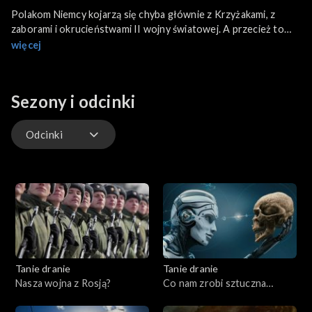
Polakom Niemcy kojarzą się chyba głównie z Krzyżakami, z
zaborami i okrucieństwami II wojny światowej. A przecież to
jeden z najbardziej kulturalnych i twórczych narodów w
więcej
Europie. Czy to znaczy, że już nigdy więcej nie będziemy się
musieli ze strony Niemiec czegokolwiek obawiać?
Sezony i odcinki
Odcinki
Odcinki
Tanie dranie
Tanie dranie
Nasza wojna z Rosją?
Co nam zrobi sztuczna
inteligencja?