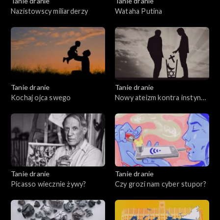
Tanie dranie
Tanie dranie
Nazistowscy miliarderzy
Wataha Putina
Tanie dranie
Tanie dranie
Kochaj ojca swego
Nowy ateizm kontra instynkt
wiary
Tanie dranie
Tanie dranie
Picasso wiecznie żywy?
Czy grozi nam cyber stupor?