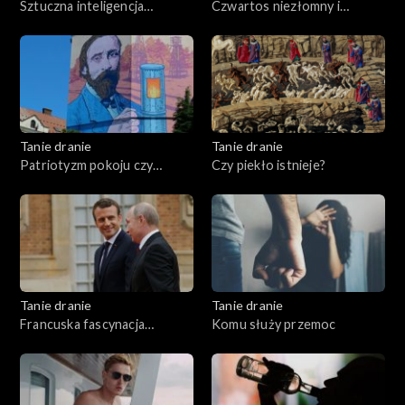
Sztuczna inteligencja
Czwartos niezłomny i
przemówiła
wyklęty
Tanie dranie
Tanie dranie
Patriotyzm pokoju czy
Czy piekło istnieje?
wojny?
Tanie dranie
Tanie dranie
Francuska fascynacja
Komu służy przemoc
Putinem