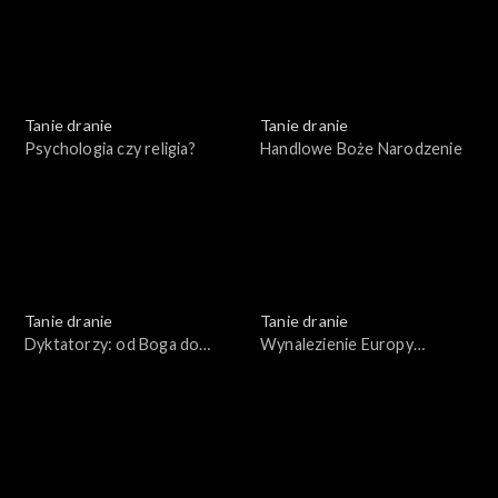
Tanie dranie
Tanie dranie
Psychologia czy religia?
Handlowe Boże Narodzenie
Tanie dranie
Tanie dranie
Dyktatorzy: od Boga do
Wynalezienie Europy
błazna
Wschodniej