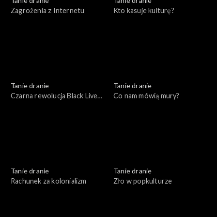
Tanie dranie
Tanie dranie
Zagrożenia z Internetu
Kto kasuje kulturę?
Tanie dranie
Tanie dranie
Czarna rewolucja Black Lives
Co nam mówią mury?
Matter
Tanie dranie
Tanie dranie
Rachunek za kolonializm
Zło w popkulturze