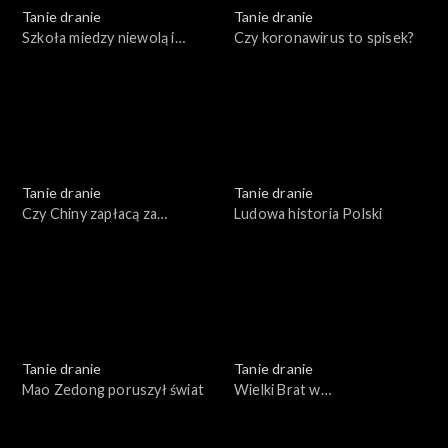
Tanie dranie
Tanie dranie
Szkoła miedzy niewolą i
Czy koronawirus to spisek?
swawolą
Tanie dranie
Tanie dranie
Czy Chiny zapłacą za
Ludowa historia Polski
pandemię?
Tanie dranie
Tanie dranie
Mao Zedong poruszył świat
Wielki Brat w
superkomputerze