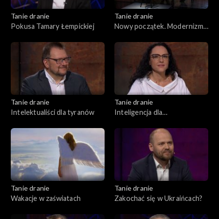
Tanie dranie
Tanie dranie
Pokusa Tamary Łempickiej
Nowy początek. Modernizm
w II Rzeczpospolitej
Tanie dranie
Tanie dranie
Intelektualiści dla tyranów
Inteligencja dla
inteligentnych
Tanie dranie
Tanie dranie
Wakacje w zaświatach
Zakochać się w Ukraińcach?