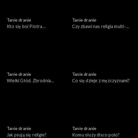
Tanie dranie
Tanie dranie
Kto się boi Piotra
Czy zbawi nas religia multi-
Bernatowicza?
kulti?
Tanie dranie
Tanie dranie
Wielki Głód. Zbrodnia
Co się dzieje z mężczyznami?
popisowa komunizmu
Tanie dranie
Tanie dranie
Jak psują się religie?
Komu służy disco polo?