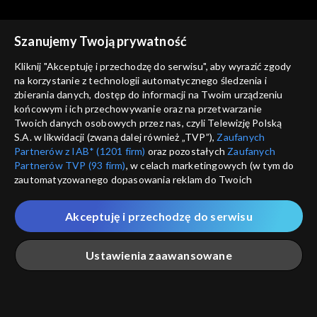
Szanujemy Twoją prywatność
Kliknij "Akceptuję i przechodzę do serwisu", aby wyrazić zgody
na korzystanie z technologii automatycznego śledzenia i
zbierania danych, dostęp do informacji na Twoim urządzeniu
Tanie dranie
Tanie dranie
końcowym i ich przechowywanie oraz na przetwarzanie
Czy wolność ma przyszłość?
Mistyka dla każdego?
Twoich danych osobowych przez nas, czyli Telewizję Polską
S.A. w likwidacji (zwaną dalej również „TVP”),
Zaufanych
Partnerów z IAB* (1201 firm)
oraz pozostałych
Zaufanych
Partnerów TVP (93 firm)
, w celach marketingowych (w tym do
zautomatyzowanego dopasowania reklam do Twoich
zainteresowań i mierzenia ich skuteczności) i pozostałych,
które wskazujemy poniżej, a także zgody na udostępnianie
Akceptuję i przechodzę do serwisu
przez nas identyfikatora PPID do Google.
Tanie dranie
Tanie dranie
Po co nam Piłsudski?
W oparach antyfaszyzmu
Twoje dane osobowe zbierane podczas odwiedzania przez
Ustawienia zaawansowane
Ciebie naszych
poszczególnych serwisów
zwanych dalej
„Portalem”, w tym informacje zapisywane za pomocą
technologii takich jak: pliki cookie, sygnalizatory WWW lub
innych podobnych technologii umożliwiających świadczenie
Główna
Szukaj
Moja lista
Na żywo
Więcej
dopasowanych i bezpiecznych usług, personalizację treści