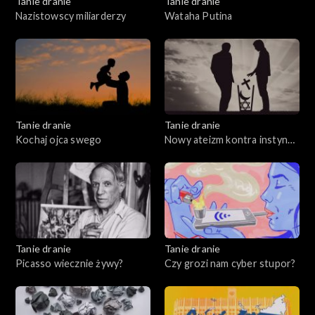
Tanie dranie
Tanie dranie
Nazistowscy miliarderzy
Wataha Putina
Tanie dranie
Tanie dranie
Kochaj ojca swego
Nowy ateizm kontra instynkt
wiary
Tanie dranie
Tanie dranie
Picasso wiecznie żywy?
Czy grozi nam cyber stupor?