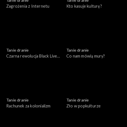
Tanie dranie
Tanie dranie
Zagrożenia z Internetu
Kto kasuje kulturę?
Tanie dranie
Tanie dranie
Czarna rewolucja Black Lives
Co nam mówią mury?
Matter
Tanie dranie
Tanie dranie
Rachunek za kolonializm
Zło w popkulturze