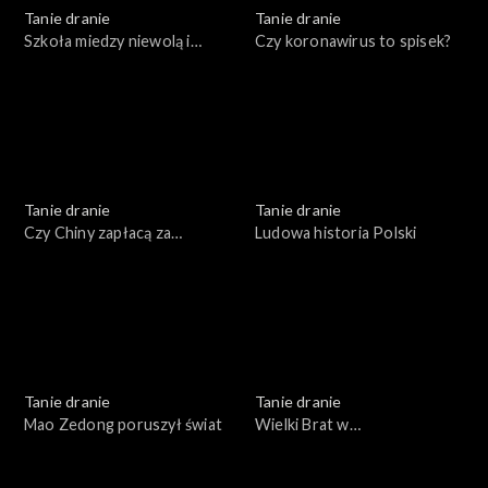
Tanie dranie
Tanie dranie
Szkoła miedzy niewolą i
Czy koronawirus to spisek?
swawolą
Tanie dranie
Tanie dranie
Czy Chiny zapłacą za
Ludowa historia Polski
pandemię?
Tanie dranie
Tanie dranie
Mao Zedong poruszył świat
Wielki Brat w
superkomputerze