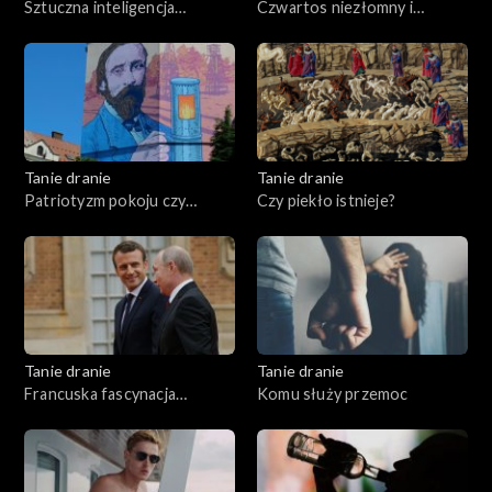
Sztuczna inteligencja
Czwartos niezłomny i
przemówiła
wyklęty
Tanie dranie
Tanie dranie
Patriotyzm pokoju czy
Czy piekło istnieje?
wojny?
Tanie dranie
Tanie dranie
Francuska fascynacja
Komu służy przemoc
Putinem