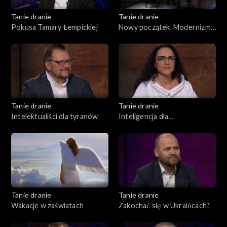
Tanie dranie
Tanie dranie
Pokusa Tamary Łempickiej
Nowy początek. Modernizm
w II Rzeczpospolitej
Tanie dranie
Tanie dranie
Intelektualiści dla tyranów
Inteligencja dla
inteligentnych
Tanie dranie
Tanie dranie
Wakacje w zaświatach
Zakochać się w Ukraińcach?