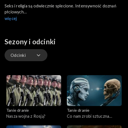
Seks i religia są odwiecznie splecione. Intensywność doznań
płciowych
musiała robić ogromne wrażenie na naszych najdalszych
więcej
przodkach. W
społecznościach pierwotnych rytualne akty seksualne i orgie,
związane były z cyklem życia przyrody. Wierzono, że służyły
Sezony i odcinki
odrodzeniu kosmosu – twierdzi rumuński religioznawca Mircae
Eliade.
Odcinki
Odcinki
Tanie dranie
Tanie dranie
Nasza wojna z Rosją?
Co nam zrobi sztuczna
inteligencja?