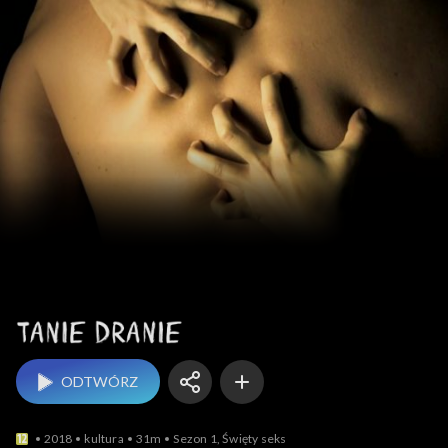
Tanie dranie
ODTWÓRZ
2018
kultura
31m
Sezon 1, Święty seks