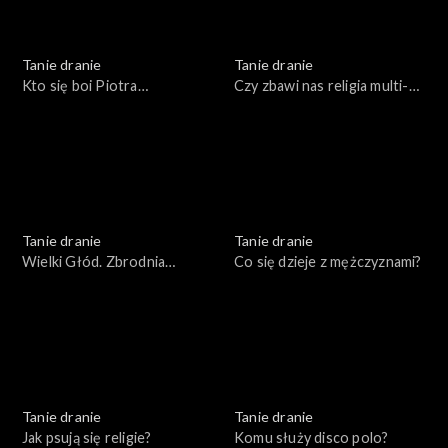
Tanie dranie
Tanie dranie
Kto się boi Piotra
Czy zbawi nas religia multi-
Bernatowicza?
kulti?
Tanie dranie
Tanie dranie
Wielki Głód. Zbrodnia
Co się dzieje z mężczyznami?
popisowa komunizmu
Tanie dranie
Tanie dranie
Jak psują się religie?
Komu służy disco polo?