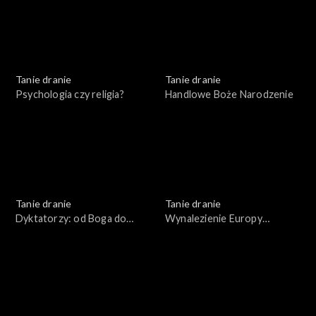
Tanie dranie
Tanie dranie
Psychologia czy religia?
Handlowe Boże Narodzenie
Tanie dranie
Tanie dranie
Dyktatorzy: od Boga do
Wynalezienie Europy
błazna
Wschodniej