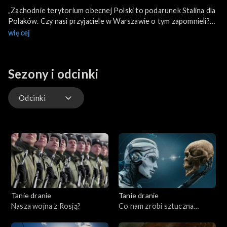
„Zachodnie terytorium obecnej Polski to podarunek Stalina dla
Polaków. Czy nasi przyjaciele w Warszawie o tym zapomnieli?
My przypomnimy” – zagroził Władimir Putin w lipcu bieżącego
więcej
roku. Dał też do zrozumienia, jakoby Polska chciała przyłączyć
część Ukrainy i Białorusi. Wywołało to oburzenie w Polsce, ale
Putin od lat powołuje się na „swoją” historię. Obraz dziejów
Sezony i odcinki
Polski i Rosji wydobywa z tych wypowiedzi historyk – prof.
Andrzej Nowak, w najnowszej książce pt. „Powrót Imperium
Zła”. Gośćmi Jakuba Moroza i Krzysztofa Kłopotowskiego są dr
Odcinki
Witold Rodkiewicz oraz Marek Budzisz.
Odcinki
Tanie dranie
Tanie dranie
Nasza wojna z Rosją?
Co nam zrobi sztuczna
inteligencja?