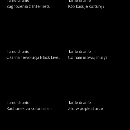
Tanie dranie
Tanie dranie
Zagrożenia z Internetu
Kto kasuje kulturę?
Tanie dranie
Tanie dranie
Czarna rewolucja Black Lives
Co nam mówią mury?
Matter
Tanie dranie
Tanie dranie
Rachunek za kolonializm
Zło w popkulturze