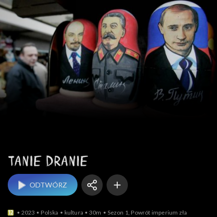
Tanie dranie
ODTWÓRZ
2023
Polska
kultura
30m
Sezon 1, Powrót imperium zła