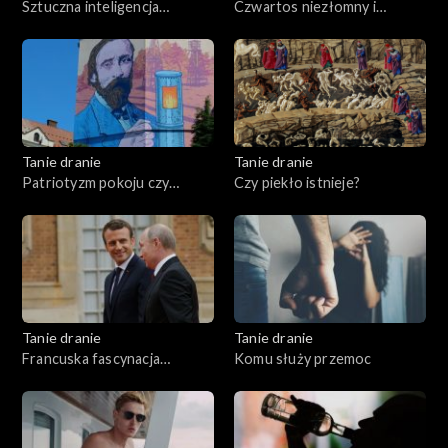
Sztuczna inteligencja
Czwartos niezłomny i
przemówiła
wyklęty
Tanie dranie
Tanie dranie
Patriotyzm pokoju czy
Czy piekło istnieje?
wojny?
Tanie dranie
Tanie dranie
Francuska fascynacja
Komu służy przemoc
Putinem