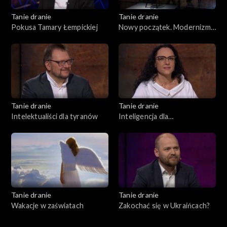
Tanie dranie
Tanie dranie
Pokusa Tamary Łempickiej
Nowy początek. Modernizm
w II Rzeczpospolitej
Tanie dranie
Tanie dranie
Intelektualiści dla tyranów
Inteligencja dla
inteligentnych
Tanie dranie
Tanie dranie
Wakacje w zaświatach
Zakochać się w Ukraińcach?