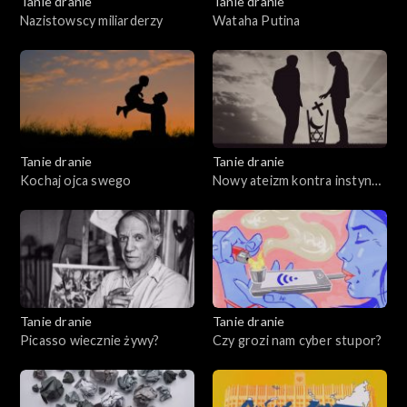
Tanie dranie
Tanie dranie
Nazistowscy miliarderzy
Wataha Putina
Tanie dranie
Tanie dranie
Kochaj ojca swego
Nowy ateizm kontra instynkt
wiary
Tanie dranie
Tanie dranie
Picasso wiecznie żywy?
Czy grozi nam cyber stupor?