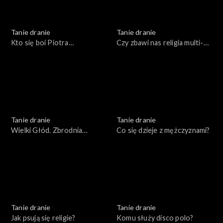
Tanie dranie
Tanie dranie
Kto się boi Piotra
Czy zbawi nas religia multi-
Bernatowicza?
kulti?
Tanie dranie
Tanie dranie
Wielki Głód. Zbrodnia
Co się dzieje z mężczyznami?
popisowa komunizmu
Tanie dranie
Tanie dranie
Jak psują się religie?
Komu służy disco polo?