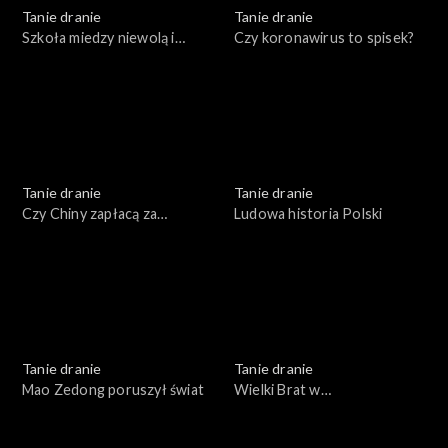
Tanie dranie
Tanie dranie
Szkoła miedzy niewolą i
Czy koronawirus to spisek?
swawolą
Tanie dranie
Tanie dranie
Czy Chiny zapłacą za
Ludowa historia Polski
pandemię?
Tanie dranie
Tanie dranie
Mao Zedong poruszył świat
Wielki Brat w
superkomputerze