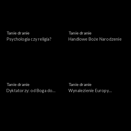
Tanie dranie
Tanie dranie
Psychologia czy religia?
Handlowe Boże Narodzenie
Tanie dranie
Tanie dranie
Dyktatorzy: od Boga do
Wynalezienie Europy
błazna
Wschodniej