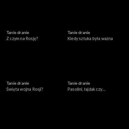
Tanie dranie
Tanie dranie
Z czym na Rosję?
Kiedy sztuka była ważna
Tanie dranie
Tanie dranie
Święta wojna Rosji?
Pasolini, łajdak czy
męczennik?