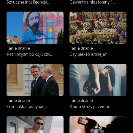
Sztuczna inteligencja
Czwartos niezłomny i
przemówiła
wyklęty
Tanie dranie
Tanie dranie
Patriotyzm pokoju czy
Czy piekło istnieje?
wojny?
Tanie dranie
Tanie dranie
Francuska fascynacja
Komu służy przemoc
Putinem