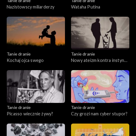
Tanie dranie
Tanie dranie
Nazistowscy miliarderzy
Wataha Putina
Tanie dranie
Tanie dranie
Kochaj ojca swego
Nowy ateizm kontra instynkt
wiary
Tanie dranie
Tanie dranie
Picasso wiecznie żywy?
Czy grozi nam cyber stupor?