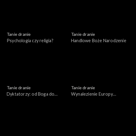
Tanie dranie
Tanie dranie
Psychologia czy religia?
Handlowe Boże Narodzenie
Tanie dranie
Tanie dranie
Dyktatorzy: od Boga do
Wynalezienie Europy
błazna
Wschodniej