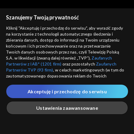
Szanujemy Twoją prywatność
Kliknij "Akceptuję i przechodzę do serwisu", aby wyrazić zgody
na korzystanie z technologii automatycznego śledzenia i
zbierania danych, dostęp do informacji na Twoim urządzeniu
Tanie dranie
Tanie dranie
końcowym i ich przechowywanie oraz na przetwarzanie
Czy wolność ma przyszłość?
Mistyka dla każdego?
Twoich danych osobowych przez nas, czyli Telewizję Polską
S.A. w likwidacji (zwaną dalej również „TVP”),
Zaufanych
Partnerów z IAB* (1201 firm)
oraz pozostałych
Zaufanych
Partnerów TVP (93 firm)
, w celach marketingowych (w tym do
zautomatyzowanego dopasowania reklam do Twoich
zainteresowań i mierzenia ich skuteczności) i pozostałych,
które wskazujemy poniżej, a także zgody na udostępnianie
Akceptuję i przechodzę do serwisu
przez nas identyfikatora PPID do Google.
Tanie dranie
Tanie dranie
Po co nam Piłsudski?
W oparach antyfaszyzmu
Twoje dane osobowe zbierane podczas odwiedzania przez
Ustawienia zaawansowane
Ciebie naszych
poszczególnych serwisów
zwanych dalej
„Portalem”, w tym informacje zapisywane za pomocą
technologii takich jak: pliki cookie, sygnalizatory WWW lub
innych podobnych technologii umożliwiających świadczenie
Główna
Szukaj
Moja lista
Na żywo
Więcej
dopasowanych i bezpiecznych usług, personalizację treści