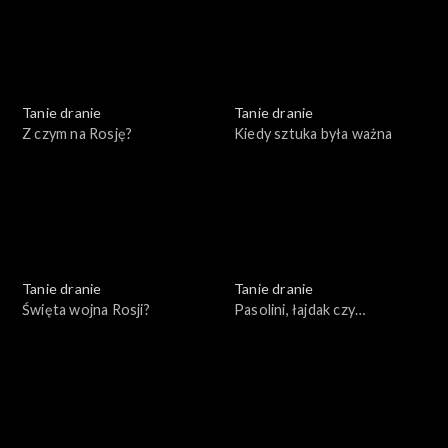
Tanie dranie
Tanie dranie
Z czym na Rosję?
Kiedy sztuka była ważna
Tanie dranie
Tanie dranie
Święta wojna Rosji?
Pasolini, łajdak czy
męczennik?