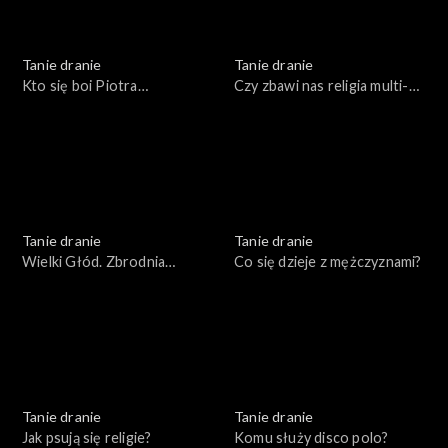
Tanie dranie
Tanie dranie
Kto się boi Piotra
Czy zbawi nas religia multi-
Bernatowicza?
kulti?
Tanie dranie
Tanie dranie
Wielki Głód. Zbrodnia
Co się dzieje z mężczyznami?
popisowa komunizmu
Tanie dranie
Tanie dranie
Jak psują się religie?
Komu służy disco polo?