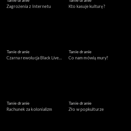
Tanie dranie
Tanie dranie
Zagrożenia z Internetu
Kto kasuje kulturę?
Tanie dranie
Tanie dranie
Czarna rewolucja Black Lives
Co nam mówią mury?
Matter
Tanie dranie
Tanie dranie
Rachunek za kolonializm
Zło w popkulturze