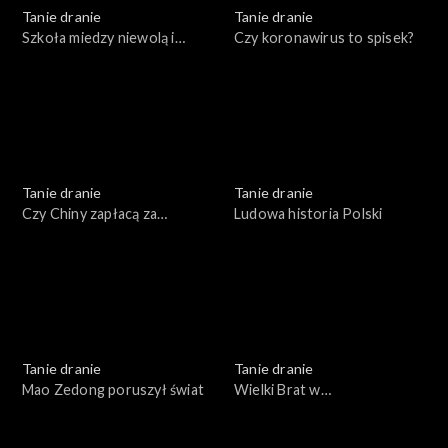
Tanie dranie
Tanie dranie
Szkoła miedzy niewolą i
Czy koronawirus to spisek?
swawolą
Tanie dranie
Tanie dranie
Czy Chiny zapłacą za
Ludowa historia Polski
pandemię?
Tanie dranie
Tanie dranie
Mao Zedong poruszył świat
Wielki Brat w
superkomputerze