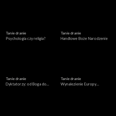
Tanie dranie
Tanie dranie
Psychologia czy religia?
Handlowe Boże Narodzenie
Tanie dranie
Tanie dranie
Dyktatorzy: od Boga do
Wynalezienie Europy
błazna
Wschodniej