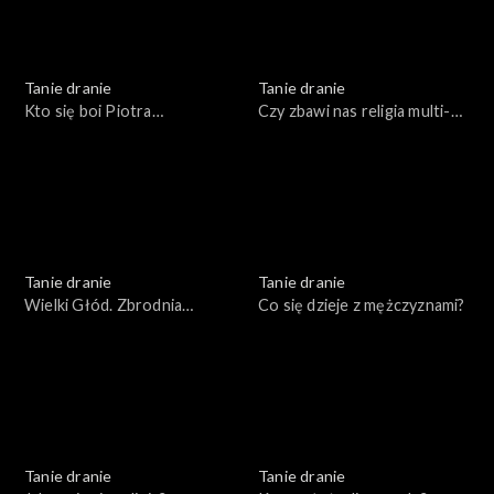
Tanie dranie
Tanie dranie
Kto się boi Piotra
Czy zbawi nas religia multi-
Bernatowicza?
kulti?
Tanie dranie
Tanie dranie
Wielki Głód. Zbrodnia
Co się dzieje z mężczyznami?
popisowa komunizmu
Tanie dranie
Tanie dranie