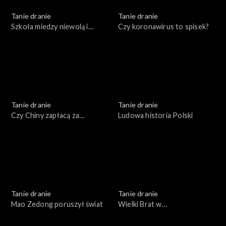
Tanie dranie
Tanie dranie
Szkoła miedzy niewolą i
Czy koronawirus to spisek?
swawolą
Tanie dranie
Tanie dranie
Czy Chiny zapłacą za
Ludowa historia Polski
pandemię?
Tanie dranie
Tanie dranie
Mao Zedong poruszył świat
Wielki Brat w
superkomputerze