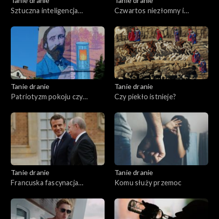
Tanie dranie
Tanie dranie
Sztuczna inteligencja
Czwartos niezłomny i
przemówiła
wyklęty
Tanie dranie
Tanie dranie
Patriotyzm pokoju czy
Czy piekło istnieje?
wojny?
Tanie dranie
Tanie dranie
Francuska fascynacja
Komu służy przemoc
Putinem