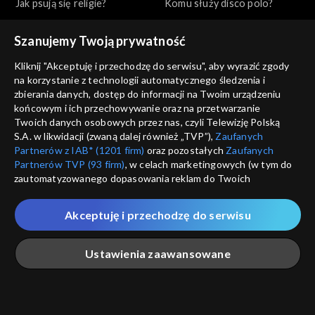
Jak psują się religie?
Komu służy disco polo?
Szanujemy Twoją prywatność
Kliknij "Akceptuję i przechodzę do serwisu", aby wyrazić zgody
na korzystanie z technologii automatycznego śledzenia i
zbierania danych, dostęp do informacji na Twoim urządzeniu
końcowym i ich przechowywanie oraz na przetwarzanie
Tanie dranie
Tanie dranie
Twoich danych osobowych przez nas, czyli Telewizję Polską
Czy wolność ma przyszłość?
Mistyka dla każdego?
S.A. w likwidacji (zwaną dalej również „TVP”),
Zaufanych
Partnerów z IAB* (1201 firm)
oraz pozostałych
Zaufanych
Partnerów TVP (93 firm)
, w celach marketingowych (w tym do
zautomatyzowanego dopasowania reklam do Twoich
zainteresowań i mierzenia ich skuteczności) i pozostałych,
które wskazujemy poniżej, a także zgody na udostępnianie
Akceptuję i przechodzę do serwisu
przez nas identyfikatora PPID do Google.
Tanie dranie
Tanie dranie
Twoje dane osobowe zbierane podczas odwiedzania przez
Po co nam Piłsudski?
W oparach antyfaszyzmu
Ustawienia zaawansowane
Ciebie naszych
poszczególnych serwisów
zwanych dalej
„Portalem”, w tym informacje zapisywane za pomocą
technologii takich jak: pliki cookie, sygnalizatory WWW lub
innych podobnych technologii umożliwiających świadczenie
Główna
Szukaj
Moja lista
Na żywo
Więcej
dopasowanych i bezpiecznych usług, personalizację treści