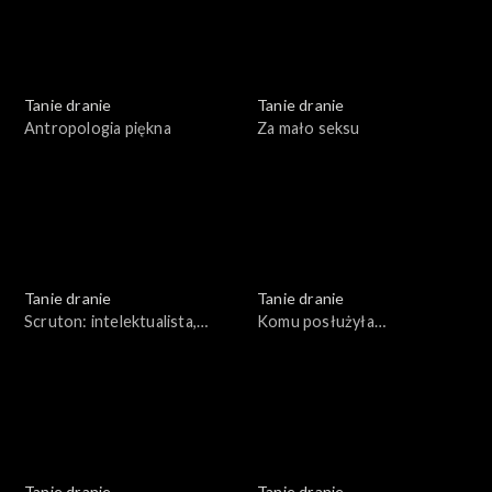
Tanie dranie
Tanie dranie
Antropologia piękna
Za mało seksu
Tanie dranie
Tanie dranie
Scruton: intelektualista,
Komu posłużyła
organista
pierestrojka?
Tanie dranie
Tanie dranie