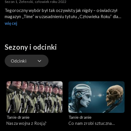
Sezon 1, Zełenski, człowiek roku 2022
Tegoroczny wybór był tak oczywisty jak nigdy – oświadczył
magazyn „Time” w uzasadnieniu tytułu „Człowieka Roku” dla
Wołodymyra Zełenskiego. Redakcja mówi, że dotyczy to także
więcej
ducha narodu ukraińskiego, który okazali mieszkańcy tego kraju
jak też ludzie z całego świata idąc z pomocą Ukrainie. Jak wiemy,
po rozpoczęciu rosyjskiej inwazji Zełenski odmówił ucieczki
Sezony i odcinki
sławnymi dziś słowami „potrzebuję broni a nie podwiezienia”.
Jak świat patrzy na prezydenta Ukrainy? Czy jest bohaterem
narodowym? Gośćmi programu są: historyk Marek Budzisz i
Odcinki
politolog dr Krzysztof Mazur.
Odcinki
Tanie dranie
Tanie dranie
Nasza wojna z Rosją?
Co nam zrobi sztuczna
inteligencja?