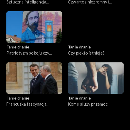
Sztuczna inteligencja
Czwartos niezłomny i
przemówiła
wyklęty
Tanie dranie
Tanie dranie
Patriotyzm pokoju czy
Czy piekło istnieje?
wojny?
Tanie dranie
Tanie dranie
Francuska fascynacja
Komu służy przemoc
Putinem