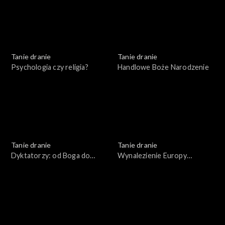
Tanie dranie
Tanie dranie
Psychologia czy religia?
Handlowe Boże Narodzenie
Tanie dranie
Tanie dranie
Dyktatorzy: od Boga do
Wynalezienie Europy
błazna
Wschodniej