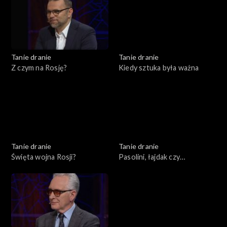
Tanie dranie
Tanie dranie
Z czym na Rosję?
Kiedy sztuka była ważna
Tanie dranie
Tanie dranie
Święta wojna Rosji?
Pasolini, łajdak czy
męczennik?