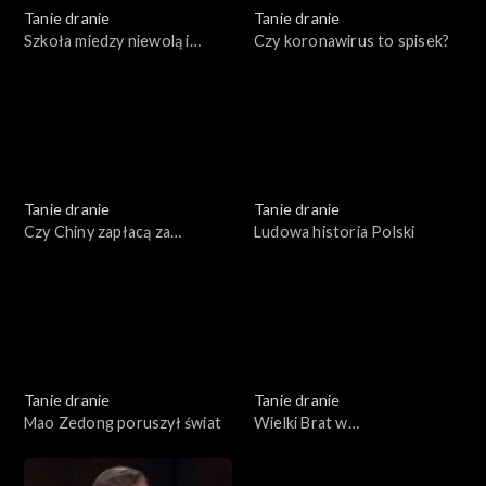
Tanie dranie
Tanie dranie
Szkoła miedzy niewolą i
Czy koronawirus to spisek?
swawolą
Tanie dranie
Tanie dranie
Czy Chiny zapłacą za
Ludowa historia Polski
pandemię?
Tanie dranie
Tanie dranie
Mao Zedong poruszył świat
Wielki Brat w
superkomputerze