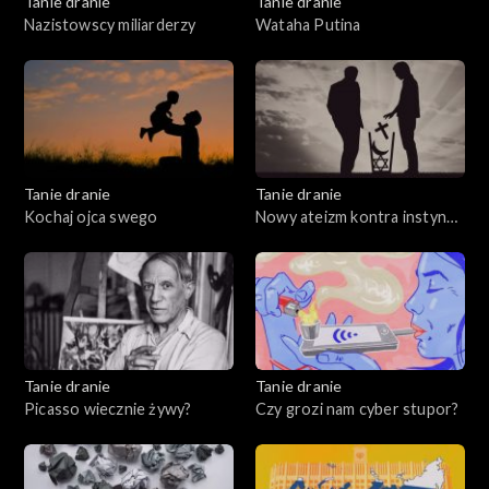
Tanie dranie
Tanie dranie
Nazistowscy miliarderzy
Wataha Putina
Tanie dranie
Tanie dranie
Kochaj ojca swego
Nowy ateizm kontra instynkt
wiary
Tanie dranie
Tanie dranie
Picasso wiecznie żywy?
Czy grozi nam cyber stupor?