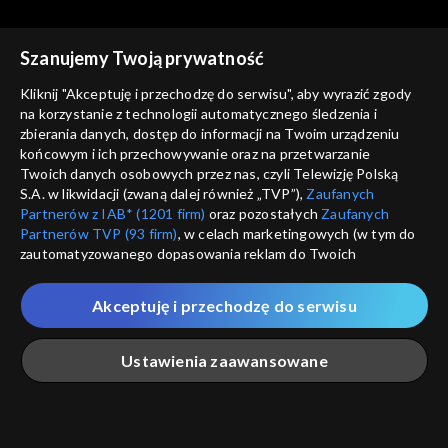
Szanujemy Twoją prywatność
Kliknij "Akceptuję i przechodzę do serwisu", aby wyrazić zgody
na korzystanie z technologii automatycznego śledzenia i
zbierania danych, dostęp do informacji na Twoim urządzeniu
Tanie dranie
Tanie dranie
końcowym i ich przechowywanie oraz na przetwarzanie
Czy wolność ma przyszłość?
Mistyka dla każdego?
Twoich danych osobowych przez nas, czyli Telewizję Polską
S.A. w likwidacji (zwaną dalej również „TVP”),
Zaufanych
Partnerów z IAB* (1201 firm)
oraz pozostałych
Zaufanych
Partnerów TVP (93 firm)
, w celach marketingowych (w tym do
zautomatyzowanego dopasowania reklam do Twoich
zainteresowań i mierzenia ich skuteczności) i pozostałych,
które wskazujemy poniżej, a także zgody na udostępnianie
Akceptuję i przechodzę do serwisu
przez nas identyfikatora PPID do Google.
Tanie dranie
Tanie dranie
Po co nam Piłsudski?
W oparach antyfaszyzmu
Twoje dane osobowe zbierane podczas odwiedzania przez
Ustawienia zaawansowane
Ciebie naszych
poszczególnych serwisów
zwanych dalej
„Portalem”, w tym informacje zapisywane za pomocą
technologii takich jak: pliki cookie, sygnalizatory WWW lub
innych podobnych technologii umożliwiających świadczenie
Główna
Szukaj
Moja lista
Na żywo
Więcej
dopasowanych i bezpiecznych usług, personalizację treści