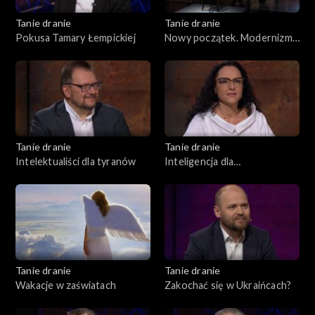
Tanie dranie
Tanie dranie
Pokusa Tamary Łempickiej
Nowy początek. Modernizm
w II Rzeczpospolitej
Tanie dranie
Tanie dranie
Intelektualiści dla tyranów
Inteligencja dla
inteligentnych
Tanie dranie
Tanie dranie
Wakacje w zaświatach
Zakochać się w Ukraińcach?