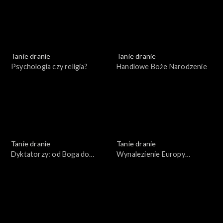
Tanie dranie
Tanie dranie
Psychologia czy religia?
Handlowe Boże Narodzenie
Tanie dranie
Tanie dranie
Dyktatorzy: od Boga do
Wynalezienie Europy
błazna
Wschodniej