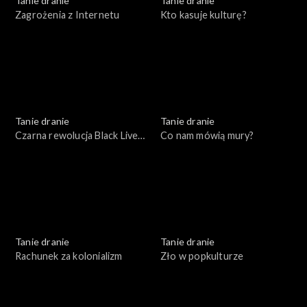
Tanie dranie
Tanie dranie
Zagrożenia z Internetu
Kto kasuje kulturę?
Tanie dranie
Tanie dranie
Czarna rewolucja Black Lives
Co nam mówią mury?
Matter
Tanie dranie
Tanie dranie
Rachunek za kolonializm
Zło w popkulturze