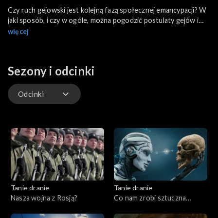
Czy ruch gejowski jest kolejną fazą społecznej emancypacji? W
jaki sposób, i czy w ogóle, można pogodzić postulaty gejów i
lesbijek z nauką kościoła? Czy możliwy jest konstruktywny
więcej
dialog, gdy zarówno katolicy jak i osoby LGBT mają swoje racje i
czują się tak samo marginalizowani? Na ten temat rozmawiamy z
naszymi gośćmi: Adamem Leszczyńskim i Tomaszem
Sezony i odcinki
Terlikowskim.
Odcinki
Odcinki
Tanie dranie
Tanie dranie
Nasza wojna z Rosją?
Co nam zrobi sztuczna
inteligencja?