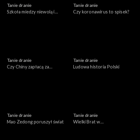
Tanie dranie
Tanie dranie
Szkoła miedzy niewolą i
Czy koronawirus to spisek?
swawolą
Tanie dranie
Tanie dranie
Czy Chiny zapłacą za
Ludowa historia Polski
pandemię?
Tanie dranie
Tanie dranie
Mao Zedong poruszył świat
Wielki Brat w
superkomputerze