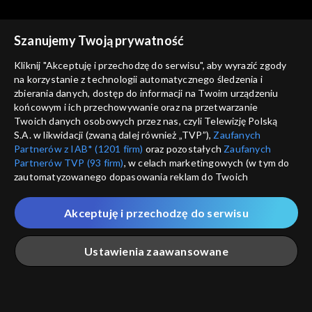
Szanujemy Twoją prywatność
Kliknij "Akceptuję i przechodzę do serwisu", aby wyrazić zgody
na korzystanie z technologii automatycznego śledzenia i
zbierania danych, dostęp do informacji na Twoim urządzeniu
Tanie dranie
Tanie dranie
końcowym i ich przechowywanie oraz na przetwarzanie
Czy wolność ma przyszłość?
Mistyka dla każdego?
Twoich danych osobowych przez nas, czyli Telewizję Polską
S.A. w likwidacji (zwaną dalej również „TVP”),
Zaufanych
Partnerów z IAB* (1201 firm)
oraz pozostałych
Zaufanych
Partnerów TVP (93 firm)
, w celach marketingowych (w tym do
zautomatyzowanego dopasowania reklam do Twoich
zainteresowań i mierzenia ich skuteczności) i pozostałych,
które wskazujemy poniżej, a także zgody na udostępnianie
Akceptuję i przechodzę do serwisu
przez nas identyfikatora PPID do Google.
Tanie dranie
Tanie dranie
Po co nam Piłsudski?
W oparach antyfaszyzmu
Twoje dane osobowe zbierane podczas odwiedzania przez
Ustawienia zaawansowane
Ciebie naszych
poszczególnych serwisów
zwanych dalej
„Portalem”, w tym informacje zapisywane za pomocą
technologii takich jak: pliki cookie, sygnalizatory WWW lub
innych podobnych technologii umożliwiających świadczenie
Główna
Szukaj
Moja lista
Na żywo
Więcej
dopasowanych i bezpiecznych usług, personalizację treści