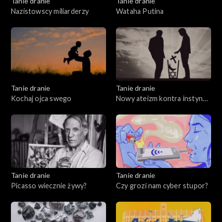
Tanie dranie
Tanie dranie
Nazistowscy miliarderzy
Wataha Putina
Tanie dranie
Tanie dranie
Kochaj ojca swego
Nowy ateizm kontra instynkt
wiary
Tanie dranie
Tanie dranie
Picasso wiecznie żywy?
Czy grozi nam cyber stupor?