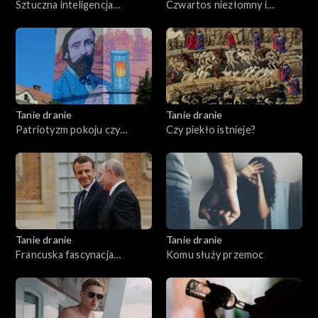
Sztuczna inteligencja
Czwartos niezłomny i
przemówiła
wyklęty
Tanie dranie
Tanie dranie
Patriotyzm pokoju czy
Czy piekło istnieje?
wojny?
Tanie dranie
Tanie dranie
Francuska fascynacja
Komu służy przemoc
Putinem