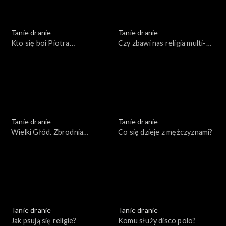
Tanie dranie
Tanie dranie
Kto się boi Piotra
Czy zbawi nas religia multi-
Bernatowicza?
kulti?
Tanie dranie
Tanie dranie
Wielki Głód. Zbrodnia
Co się dzieje z mężczyznami?
popisowa komunizmu
Tanie dranie
Tanie dranie
Jak psują się religie?
Komu służy disco polo?