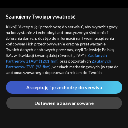
Szanujemy Twoją prywatność
Kliknij "Akceptuję i przechodzę do serwisu", aby wyrazić zgody
na korzystanie z technologii automatycznego śledzenia i
zbierania danych, dostęp do informacji na Twoim urządzeniu
Tanie dranie
Tanie dranie
końcowym i ich przechowywanie oraz na przetwarzanie
Czy wolność ma przyszłość?
Mistyka dla każdego?
Twoich danych osobowych przez nas, czyli Telewizję Polską
S.A. w likwidacji (zwaną dalej również „TVP”),
Zaufanych
Partnerów z IAB* (1201 firm)
oraz pozostałych
Zaufanych
Partnerów TVP (93 firm)
, w celach marketingowych (w tym do
zautomatyzowanego dopasowania reklam do Twoich
zainteresowań i mierzenia ich skuteczności) i pozostałych,
które wskazujemy poniżej, a także zgody na udostępnianie
Akceptuję i przechodzę do serwisu
przez nas identyfikatora PPID do Google.
Tanie dranie
Tanie dranie
Po co nam Piłsudski?
W oparach antyfaszyzmu
Twoje dane osobowe zbierane podczas odwiedzania przez
Ustawienia zaawansowane
Ciebie naszych
poszczególnych serwisów
zwanych dalej
„Portalem”, w tym informacje zapisywane za pomocą
technologii takich jak: pliki cookie, sygnalizatory WWW lub
innych podobnych technologii umożliwiających świadczenie
Główna
Szukaj
Moja lista
Na żywo
Więcej
dopasowanych i bezpiecznych usług, personalizację treści