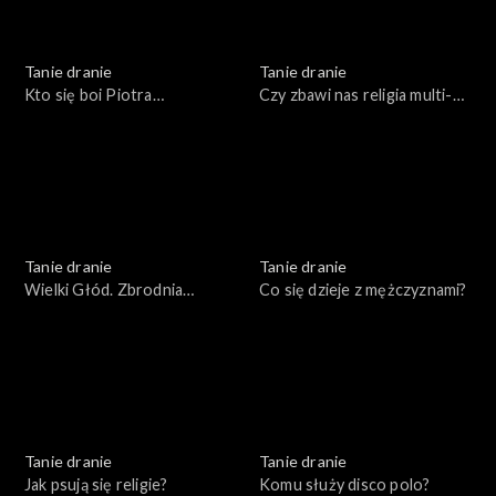
Tanie dranie
Tanie dranie
Kto się boi Piotra
Czy zbawi nas religia multi-
Bernatowicza?
kulti?
Tanie dranie
Tanie dranie
Wielki Głód. Zbrodnia
Co się dzieje z mężczyznami?
popisowa komunizmu
Tanie dranie
Tanie dranie
Jak psują się religie?
Komu służy disco polo?