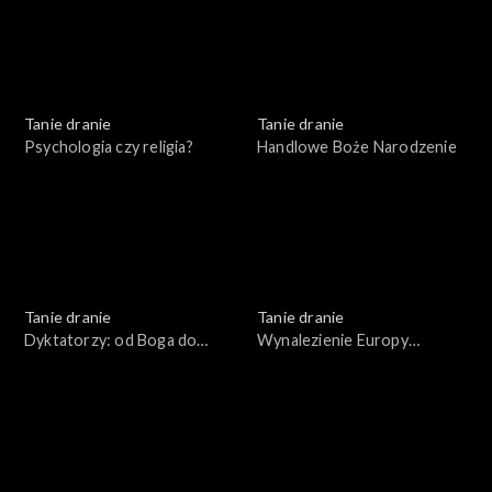
Tanie dranie
Tanie dranie
Psychologia czy religia?
Handlowe Boże Narodzenie
Tanie dranie
Tanie dranie
Dyktatorzy: od Boga do
Wynalezienie Europy
błazna
Wschodniej