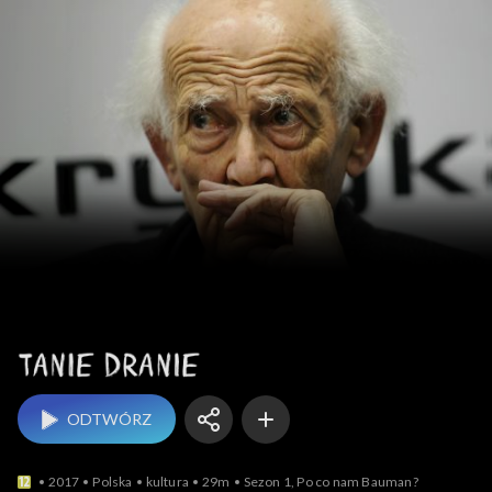
Tanie dranie
ODTWÓRZ
2017
Polska
kultura
29m
Sezon 1, Po co nam Bauman?