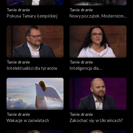
Tanie dranie
Tanie dranie
Pokusa Tamary Łempickiej
Nowy początek. Modernizm
w II Rzeczpospolitej
Tanie dranie
Tanie dranie
Intelektualiści dla tyranów
Inteligencja dla
inteligentnych
Tanie dranie
Tanie dranie
Wakacje w zaświatach
Zakochać się w Ukraińcach?