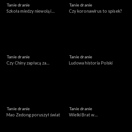
Tanie dranie
Tanie dranie
Szkoła miedzy niewolą i
Czy koronawirus to spisek?
swawolą
Tanie dranie
Tanie dranie
Czy Chiny zapłacą za
Ludowa historia Polski
pandemię?
Tanie dranie
Tanie dranie
Mao Zedong poruszył świat
Wielki Brat w
superkomputerze