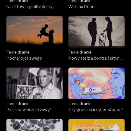
Tanie dranie
Tanie dranie
Nazistowscy miliarderzy
Wataha Putina
Tanie dranie
Tanie dranie
Kochaj ojca swego
Nowy ateizm kontra instynkt
wiary
Tanie dranie
Tanie dranie
Picasso wiecznie żywy?
Czy grozi nam cyber stupor?