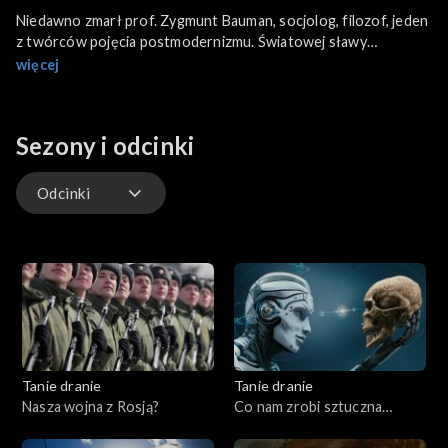
Niedawno zmarł prof. Zygmunt Bauman, socjolog, filozof, jeden
z twórców pojęcia postmodernizmu. Światowej sławy
naukowiec do końca życia nie rozliczył się ani nie odciął od
więcej
swojej stalinowskiej przeszłości. Jedni całkowicie ignorują ten
rozdział z biografii profesora, dla innych grzechy z tego okresu
rzucają się cieniem na cały dorobek jego życia. Jak wyważyć te
Sezony i odcinki
racje?
Odcinki
Odcinki
Tanie dranie
Tanie dranie
Nasza wojna z Rosją?
Co nam zrobi sztuczna
inteligencja?