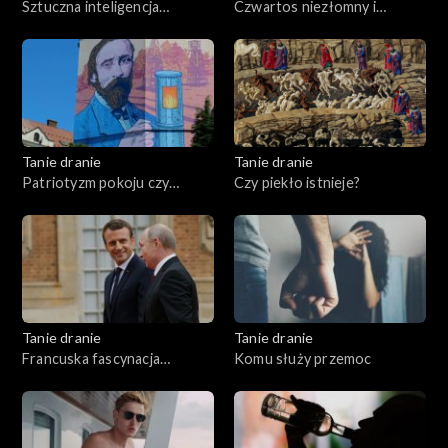
Sztuczna inteligencja
Czwartos niezłomny i
przemówiła
wyklęty
Tanie dranie
Tanie dranie
Patriotyzm pokoju czy
Czy piekło istnieje?
wojny?
Tanie dranie
Tanie dranie
Francuska fascynacja
Komu służy przemoc
Putinem