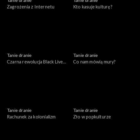
Tanie dranie
Tanie dranie
Zagrożenia z Internetu
Kto kasuje kulturę?
Tanie dranie
Tanie dranie
Czarna rewolucja Black Lives
Co nam mówią mury?
Matter
Tanie dranie
Tanie dranie
Rachunek za kolonializm
Zło w popkulturze