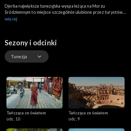
Djerba największa tunezyjska wyspa leżąca na Morzu
Śródziemnym to miejsce szczególnie ulubione przez turystów.
Piaszczyste plaże, turkusowe morze, luksusowe hotele i
więcej
pyszne jedzenie przyciągają tutaj osoby spragnione
odpoczynku. Djerba słynie też z przepięknych i kolorowych
naczyń wyrabianych z gliny. Właśnie jeden z takich warsztatów
Sezony i odcinki
garncarskich odwiedzi Edyta Herbuś.
Tunezja
Greckie wyspy
Malta
Maroko
Tańcząca ze światem
Tańcząca ze światem
Chorwacja
odc. 10
odc. 9