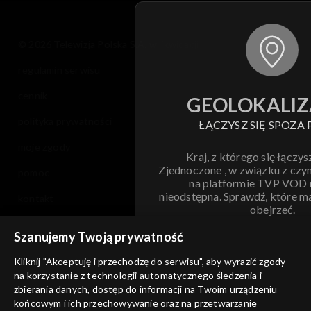
© 2026 Telewizja Polska S.A. w likwidacji
regulamin serwisu
cennik
GEOLOKALIZ
polityka prywatności
ŁĄCZYSZ SIĘ SPOZA 
moje zgody
Kraj, z którego się łączys
Zjednoczone , w związku z czy
pomoc
na platformie TVP VOD
nieodstępna. Sprawdź, które m
kontakt
obejrzeć.
voucher
Szanujemy Twoją prywatność
Nie pokazuj pon
dostępność
Kliknij "Akceptuję i przechodzę do serwisu", aby wyrazić zgody
na korzystanie z technologii automatycznego śledzenia i
informacje o dostawcy usług
ANULUJ
SP
zbierania danych, dostęp do informacji na Twoim urządzeniu
końcowym i ich przechowywanie oraz na przetwarzanie