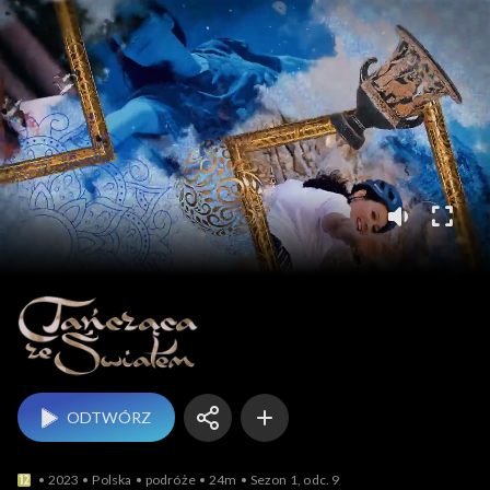
Tańcząca ze światem
ODTWÓRZ
2023
Polska
podróże
24m
Sezon 1, odc. 9