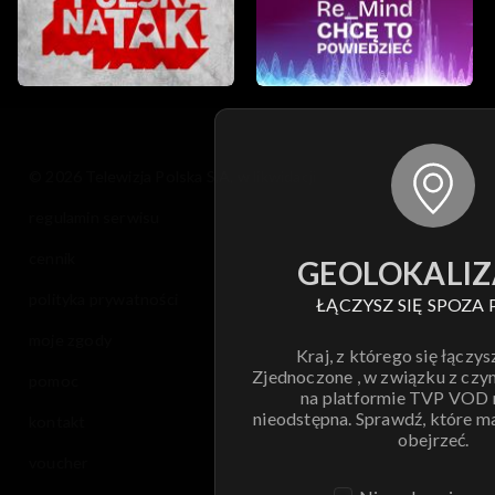
© 2026 Telewizja Polska S.A. w likwidacji
regulamin serwisu
cennik
GEOLOKALIZ
polityka prywatności
ŁĄCZYSZ SIĘ SPOZA 
moje zgody
Kraj, z którego się łączys
Zjednoczone , w związku z czy
pomoc
na platformie TVP VOD
nieodstępna. Sprawdź, które m
kontakt
obejrzeć.
voucher