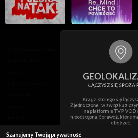
© 2026 Telewizja Polska S.A. w likwidacji
regulamin serwisu
cennik
GEOLOKALIZ
polityka prywatności
ŁĄCZYSZ SIĘ SPOZA 
moje zgody
Kraj, z którego się łączys
Zjednoczone , w związku z czy
pomoc
na platformie TVP VOD
nieodstępna. Sprawdź, które m
kontakt
obejrzeć.
voucher
Szanujemy Twoją prywatność