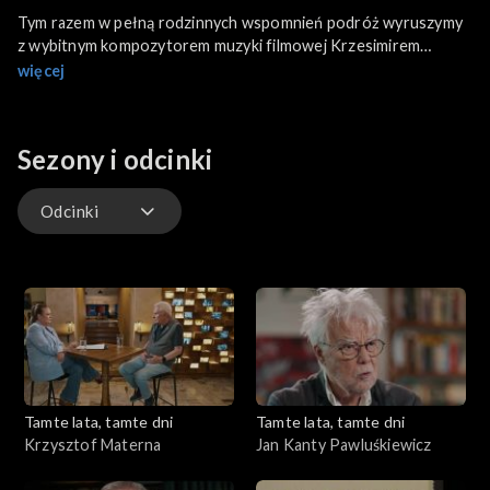
Tym razem w pełną rodzinnych wspomnień podróż wyruszymy
z wybitnym kompozytorem muzyki filmowej Krzesimirem
Dębskim, który opowie nam na ile jako artysta został
więcej
ukształtowany przez kulturę kresową. Porozmawiamy o
jazzowych początkach, wychowywaniu się pod surowym okiem
ojca – dyrektora szkoły muzycznej oraz o tym, jak powstawała
Sezony i odcinki
kultowa muzyka do filmu „Ogniem i Mieczem” oraz do słynnej
„Dumki na dwa serca”.
Odcinki
Odcinki
Tamte lata, tamte dni
Tamte lata, tamte dni
Krzysztof Materna
Jan Kanty Pawluśkiewicz