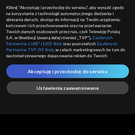
Nie pokazuj pon
dostępność
Kliknij "Akceptuję i przechodzę do serwisu", aby wyrazić zgody
informacje o dostawcy usług
na korzystanie z technologii automatycznego śledzenia i
ANULUJ
SP
zbierania danych, dostęp do informacji na Twoim urządzeniu
końcowym i ich przechowywanie oraz na przetwarzanie
Twoich danych osobowych przez nas, czyli Telewizję Polską
S.A. w likwidacji (zwaną dalej również „TVP”),
Zaufanych
Partnerów z IAB* (1201 firm)
oraz pozostałych
Zaufanych
Partnerów TVP (93 firm)
, w celach marketingowych (w tym do
zautomatyzowanego dopasowania reklam do Twoich
zainteresowań i mierzenia ich skuteczności) i pozostałych,
które wskazujemy poniżej, a także zgody na udostępnianie
Akceptuję i przechodzę do serwisu
przez nas identyfikatora PPID do Google.
Twoje dane osobowe zbierane podczas odwiedzania przez
Ustawienia zaawansowane
Ciebie naszych
poszczególnych serwisów
zwanych dalej
„Portalem”, w tym informacje zapisywane za pomocą
technologii takich jak: pliki cookie, sygnalizatory WWW lub
innych podobnych technologii umożliwiających świadczenie
Główna
Szukaj
Moja lista
Na żywo
Więcej
dopasowanych i bezpiecznych usług, personalizację treści
oraz reklam, udostępnianie funkcji mediów społecznościowych
oraz analizowanie ruchu w Internecie.
Twoje dane osobowe zbierane podczas odwiedzania przez