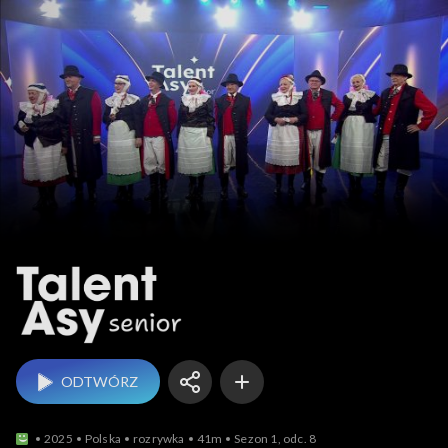
TalentAsy Senior
ODTWÓRZ
2025
Polska
rozrywka
41m
Sezon 1, odc. 8