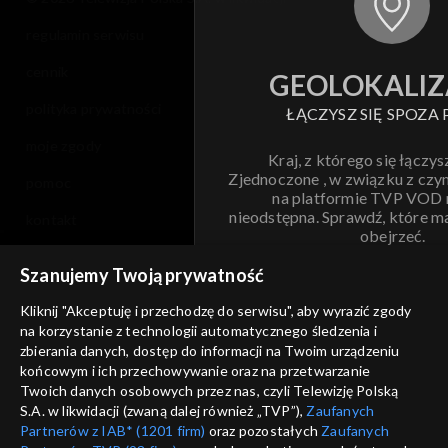
regulamin serwisu
cennik
GEOLOKALIZ
polityka prywatności
ŁĄCZYSZ SIĘ SPOZA 
moje zgody
Kraj, z którego się łączys
Zjednoczone , w związku z czy
pomoc
na platformie TVP VOD
nieodstępna. Sprawdź, które m
kontakt
obejrzeć.
voucher
Szanujemy Twoją prywatność
Nie pokazuj pon
dostępność
Kliknij "Akceptuję i przechodzę do serwisu", aby wyrazić zgody
na korzystanie z technologii automatycznego śledzenia i
informacje o dostawcy usług
ANULUJ
SP
zbierania danych, dostęp do informacji na Twoim urządzeniu
końcowym i ich przechowywanie oraz na przetwarzanie
Twoich danych osobowych przez nas, czyli Telewizję Polską
S.A. w likwidacji (zwaną dalej również „TVP”),
Zaufanych
Partnerów z IAB* (1201 firm)
oraz pozostałych
Zaufanych