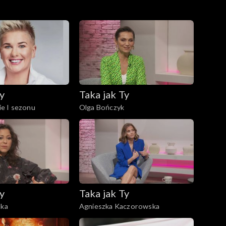
y
Taka jak Ty
e I sezonu
Olga Bończyk
y
Taka jak Ty
ska
Agnieszka Kaczorowska