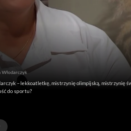
ta Włodarczyk
 olimpijską, mistrzynię świata oraz wielokrotną rekordzistkę świata. Czym
łość do sportu?