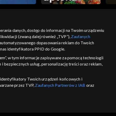
bierania danych, dostęp do informacji na Twoim urządzeniu
ikwidacji (zwaną dalej również „TVP”),
Zaufanych
ść
informacje o dostawcy usług
 zautomatyzowanego dopasowania reklam do Twoich
z nas identyfikatora PPID do Google.
em”, w tym informacje zapisywane za pomocą technologii
 bezpiecznych usług, personalizację treści oraz reklam,
P, identyfikatory Twoich urządzeń końcowych i
twarzane przez TVP,
Zaufanych Partnerów z IAB
oraz
eniu lub dostęp do nich, wyboru podstawowych reklam,
reści, wyboru spersonalizowanych treści, pomiaru
wywania i ulepszania produktów, zapewnienia
 połączenia źródeł danych offline, łączenia różnych