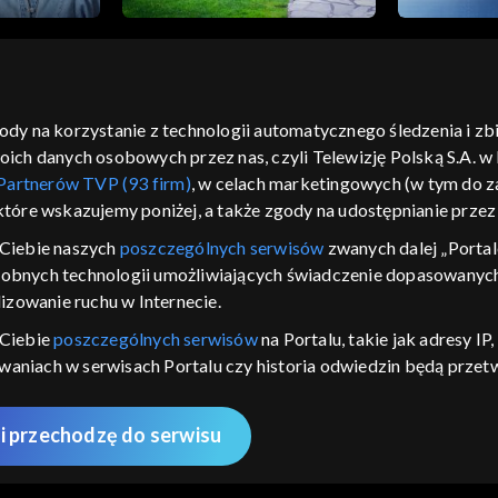
gody na korzystanie z technologii automatycznego śledzenia i z
h danych osobowych przez nas, czyli Telewizję Polską S.A. w l
moje zgody
pomoc
kontakt
voucher
dostępno
Partnerów TVP (93 firm)
, w celach marketingowych (w tym do
CJA
 które wskazujemy poniżej, a także zgody na udostępnianie prze
LSKI
Ciebie naszych
poszczególnych serwisów
zwanych dalej „Portal
dobnych technologii umożliwiających świadczenie dopasowanych i
y Zjednoczone ,
 platformie TVP
izowanie ruchu w Internecie.
awdź, które
 Ciebie
poszczególnych serwisów
na Portalu, takie jak adresy I
zeć.
iwaniach w serwisach Portalu czy historia odwiedzin będą prze
ępujących celów i funkcji: przechowywania informacji na urządz
nie
sonalizowanych reklam, tworzenia profilu spersonalizowanych t
i przechodzę do serwisu
 badań rynkowych w celu generowania opinii odbiorców, opraco
AWDŹ
 technicznego dostarczania reklam lub treści, dopasowywania i