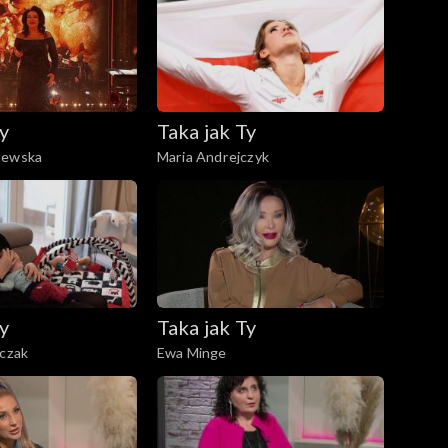
y
Taka jak Ty
zewska
Maria Andrejczyk
y
Taka jak Ty
jczak
Ewa Minge