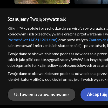
Szanujemy Twoją prywatność
© 2026 Telewizja Polska S.A. w likwidacji
Kliknij "Akceptuję i przechodzę do serwisu", aby wyrazić z
końcowym i ich przechowywanie oraz na przetwarzanie Twoic
regulamin serwisu
cennik
polityka prywatności
Partnerów z IAB* (1201 firm)
oraz pozostałych
Zaufanych 
GEOLOKALIZA
zainteresowań i mierzenia ich skuteczności) i pozostałych,
ŁĄCZYSZ SIĘ SPOZA PO
Twoje dane osobowe zbierane podczas odwiedzania przez 
takich jak: pliki cookie, sygnalizatory WWW lub innych po
Kraj, z którego się łączysz, to Stan
w związku z czym część tytułów na
udostępnianie funkcji mediów społecznościowych oraz anal
VOD może być nieodstępna. Spr
Twoje dane osobowe zbierane podczas odwiedzania przez
materiały możesz obejr
identyfikatory plików cookie, informacje o Twoich wyszuk
pozostałych
Zaufanych Partnerów TVP
dla realizacji nast
Nie pokazuj ponow
wyboru spersonalizowanych reklam, tworzenia profilu sper
Akceptuję 
Ustawienia zaawansowane
wydajności reklam, pomiaru wydajności treści, stosowania
ANULUJ
SPR
bezpieczeństwa, zapobiegania oszustwom i usuwania błędów,