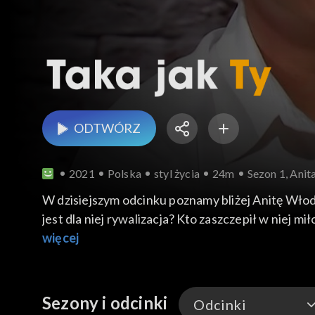
ODTWÓRZ
2021
Polska
styl życia
24m
Sezon 1, Ani
W dzisiejszym odcinku poznamy bliżej Anitę Włodarczyk – lekkoatletkę, mistrzynię
jest dla niej rywalizacja? Kto zaszczepił w niej mi
więcej
Sezony i odcinki
Odcinki