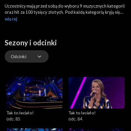
Uczestnicy mają przed sobą do wyboru 9 muzycznych kategorii
oraz hit za 100 tysięcy złotych. Pod każdą kategorią kryją się
dwie piosenki. Gracz wybiera jedną z nich i śpiewa przy
więcej
akompaniamencie zespołu. Na ekranie wyświetlają się słowa
piosenki, tak jak podczas klasycznego karaoke. W pewnym
momencie muzyka milknie, a na ekranie pozostaje miejsce do
Sezony i odcinki
uzupełnienia tekstu. Jeśli uczestnik prawidłowo dośpiewa
brakujące wyrazy, przechodzi dalej.
Odcinki
Odcinki
Tak to leciało!
Tak to leciało!
odc. 85
odc. 84