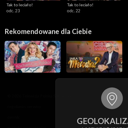
Tak to leciało!
Tak to leciało!
odc. 23
odc. 22
Rekomendowane dla Ciebie
© 2026 Telewizja Polska S.A. w likwidacji
regulamin serwisu
cennik
GEOLOKALIZ
polityka prywatności