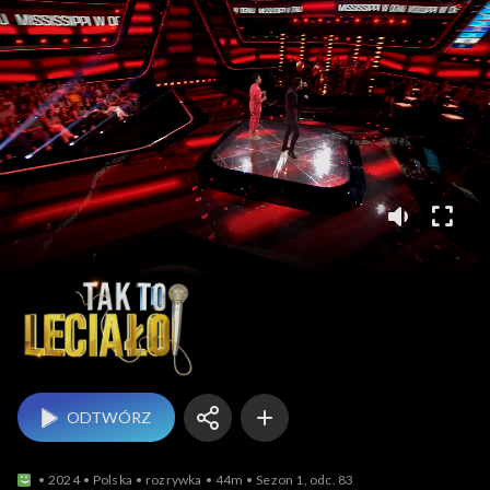
Tak to leciało!
ODTWÓRZ
2024
Polska
rozrywka
44m
Sezon 1, odc. 83