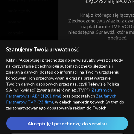
ŁĄCZYSZ SIĘ SPOZA 
moje zgody
Kraj, z którego się łączys
Zjednoczone , w związku z czy
pomoc
na platformie TVP VOD
nieodstępna. Sprawdź, które m
kontakt
obejrzeć.
voucher
Szanujemy Twoją prywatność
Nie pokazuj pon
dostępność
Kliknij "Akceptuję i przechodzę do serwisu", aby wyrazić zgody
informacje o dostawcy usług
na korzystanie z technologii automatycznego śledzenia i
ANULUJ
SP
zbierania danych, dostęp do informacji na Twoim urządzeniu
końcowym i ich przechowywanie oraz na przetwarzanie
Twoich danych osobowych przez nas, czyli Telewizję Polską
S.A. w likwidacji (zwaną dalej również „TVP”),
Zaufanych
Partnerów z IAB* (1201 firm)
oraz pozostałych
Zaufanych
Partnerów TVP (93 firm)
, w celach marketingowych (w tym do
zautomatyzowanego dopasowania reklam do Twoich
zainteresowań i mierzenia ich skuteczności) i pozostałych,
które wskazujemy poniżej, a także zgody na udostępnianie
Akceptuję i przechodzę do serwisu
przez nas identyfikatora PPID do Google.