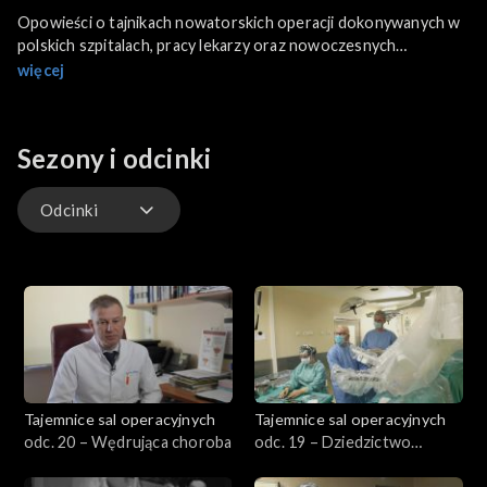
Opowieści o tajnikach nowatorskich operacji dokonywanych w
polskich szpitalach, pracy lekarzy oraz nowoczesnych
technologiach medycznych.
więcej
Sezony i odcinki
Odcinki
Odcinki
Tajemnice sal operacyjnych
Tajemnice sal operacyjnych
odc. 20 – Wędrująca choroba
odc. 19 – Dziedzictwo
Leonarda