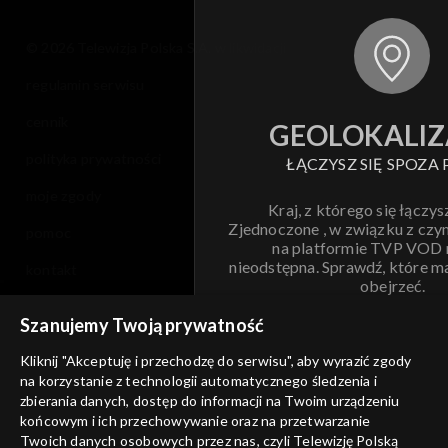
© 2026 Telewizja Polska S.A. w likwidacji
regulamin serwisu
cennik
GEOLOKALIZ
polityka prywatności
ŁĄCZYSZ SIĘ SPOZA 
moje zgody
Kraj, z którego się łączys
Zjednoczone , w związku z czy
pomoc
na platformie TVP VOD
nieodstępna. Sprawdź, które m
kontakt
obejrzeć.
voucher
Szanujemy Twoją prywatność
Nie pokazuj pon
dostępność
Kliknij "Akceptuję i przechodzę do serwisu", aby wyrazić zgody
informacje o dostawcy usług
na korzystanie z technologii automatycznego śledzenia i
ANULUJ
SP
zbierania danych, dostęp do informacji na Twoim urządzeniu
końcowym i ich przechowywanie oraz na przetwarzanie
Twoich danych osobowych przez nas, czyli Telewizję Polską