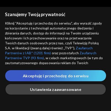
Szanujemy Twoją prywatność
Kliknij "Akceptuję i przechodzę do serwisu", aby wyrazić zgody
na korzystanie z technologii automatycznego śledzenia i
zbierania danych, dostęp do informacji na Twoim urządzeniu
końcowym i ich przechowywanie oraz na przetwarzanie
Twoich danych osobowych przez nas, czyli Telewizję Polską
S.A. w likwidacji (zwaną dalej również „TVP”),
Zaufanych
Partnerów z IAB* (1201 firm)
oraz pozostałych
Zaufanych
Partnerów TVP (93 firm)
, w celach marketingowych (w tym do
zautomatyzowanego dopasowania reklam do Twoich
zainteresowań i mierzenia ich skuteczności) i pozostałych,
które wskazujemy poniżej, a także zgody na udostępnianie
Akceptuję i przechodzę do serwisu
przez nas identyfikatora PPID do Google.
Twoje dane osobowe zbierane podczas odwiedzania przez
Ustawienia zaawansowane
Ciebie naszych
poszczególnych serwisów
zwanych dalej
„Portalem”, w tym informacje zapisywane za pomocą
technologii takich jak: pliki cookie, sygnalizatory WWW lub
innych podobnych technologii umożliwiających świadczenie
Główna
Szukaj
Moja lista
Na żywo
Więcej
dopasowanych i bezpiecznych usług, personalizację treści