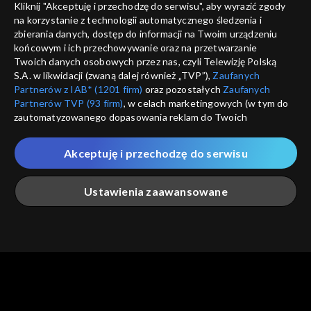
Kliknij "Akceptuję i przechodzę do serwisu", aby wyrazić zgody
informacje o dostawcy usług
na korzystanie z technologii automatycznego śledzenia i
ANULUJ
SP
zbierania danych, dostęp do informacji na Twoim urządzeniu
końcowym i ich przechowywanie oraz na przetwarzanie
Twoich danych osobowych przez nas, czyli Telewizję Polską
S.A. w likwidacji (zwaną dalej również „TVP”),
Zaufanych
Partnerów z IAB* (1201 firm)
oraz pozostałych
Zaufanych
Partnerów TVP (93 firm)
, w celach marketingowych (w tym do
zautomatyzowanego dopasowania reklam do Twoich
zainteresowań i mierzenia ich skuteczności) i pozostałych,
które wskazujemy poniżej, a także zgody na udostępnianie
Akceptuję i przechodzę do serwisu
przez nas identyfikatora PPID do Google.
Twoje dane osobowe zbierane podczas odwiedzania przez
Ustawienia zaawansowane
Ciebie naszych
poszczególnych serwisów
zwanych dalej
„Portalem”, w tym informacje zapisywane za pomocą
technologii takich jak: pliki cookie, sygnalizatory WWW lub
innych podobnych technologii umożliwiających świadczenie
Główna
Szukaj
Moja lista
Na żywo
Więcej
dopasowanych i bezpiecznych usług, personalizację treści
oraz reklam, udostępnianie funkcji mediów społecznościowych
oraz analizowanie ruchu w Internecie.
Twoje dane osobowe zbierane podczas odwiedzania przez