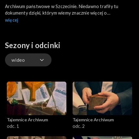
Archiwum państwowe w Szczecinie. Niedawno trafiły tu
dokumenty dzięki, którym wiemy znacznie więcej o
przejmowaniu miasta z rąk Niemców w 1945 roku. Jak wyglądały
więcej
pierwsze lata polskiej administracji Szczecina?
Sezony i odcinki
wideo
wideo
Tajemnice Archiwum
Tajemnice Archiwum
odc. 1
odc. 2