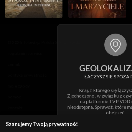
© 2026 Telewizja Polska S.A. w likwidacji
regulamin serwisu
cennik
GEOLOKALIZ
polityka prywatności
ŁĄCZYSZ SIĘ SPOZA 
moje zgody
Kraj, z którego się łączys
Zjednoczone , w związku z czy
pomoc
na platformie TVP VOD
nieodstępna. Sprawdź, które m
kontakt
obejrzeć.
voucher
Szanujemy Twoją prywatność
Nie pokazuj pon
dostępność