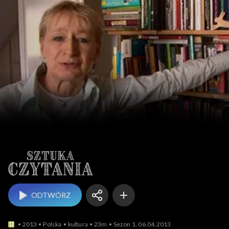
Sztuka czytania
ODTWÓRZ
2013
Polska
kultura
23m
Sezon 1, 06.04.2013