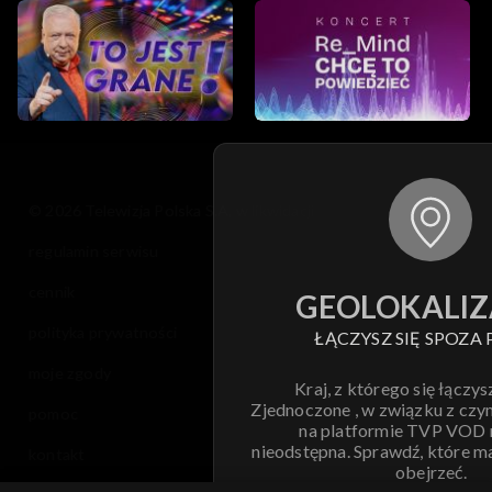
© 2026 Telewizja Polska S.A. w likwidacji
regulamin serwisu
cennik
GEOLOKALIZ
polityka prywatności
ŁĄCZYSZ SIĘ SPOZA 
moje zgody
Kraj, z którego się łączys
Zjednoczone , w związku z czy
pomoc
na platformie TVP VOD
nieodstępna. Sprawdź, które m
kontakt
obejrzeć.