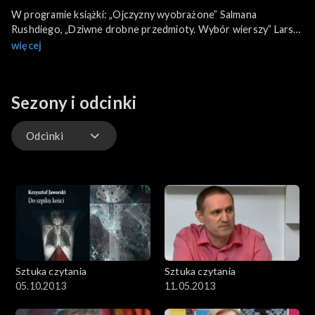
W programie książki: „Ojczyzny wyobrażone” Salmana
Rushdiego, „Dziwne drobne przedmioty. Wybór wierszy” Larsa
Gustafssona oraz „Dziennik. Tom 3. 1980-1989” Sławomira
więcej
Mrożka.
Pokaż swoje książki - pisarka Joanna Olech.
Sezony i odcinki
Odcinki
Odcinki
Sztuka czytania
Sztuka czytania
05.10.2013
11.05.2013