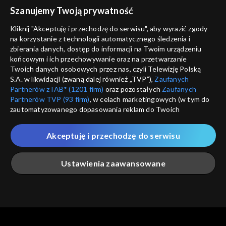
voucher
Szanujemy Twoją prywatność
Nie pokazuj pon
dostępność
Kliknij "Akceptuję i przechodzę do serwisu", aby wyrazić zgody
informacje o dostawcy usług
na korzystanie z technologii automatycznego śledzenia i
ANULUJ
SP
zbierania danych, dostęp do informacji na Twoim urządzeniu
końcowym i ich przechowywanie oraz na przetwarzanie
Twoich danych osobowych przez nas, czyli Telewizję Polską
S.A. w likwidacji (zwaną dalej również „TVP”),
Zaufanych
Partnerów z IAB* (1201 firm)
oraz pozostałych
Zaufanych
Partnerów TVP (93 firm)
, w celach marketingowych (w tym do
zautomatyzowanego dopasowania reklam do Twoich
zainteresowań i mierzenia ich skuteczności) i pozostałych,
które wskazujemy poniżej, a także zgody na udostępnianie
Akceptuję i przechodzę do serwisu
przez nas identyfikatora PPID do Google.
Twoje dane osobowe zbierane podczas odwiedzania przez
Ustawienia zaawansowane
Ciebie naszych
poszczególnych serwisów
zwanych dalej
„Portalem”, w tym informacje zapisywane za pomocą
technologii takich jak: pliki cookie, sygnalizatory WWW lub
innych podobnych technologii umożliwiających świadczenie
Główna
Szukaj
Moja lista
Na żywo
Więcej
dopasowanych i bezpiecznych usług, personalizację treści
oraz reklam, udostępnianie funkcji mediów społecznościowych
oraz analizowanie ruchu w Internecie.