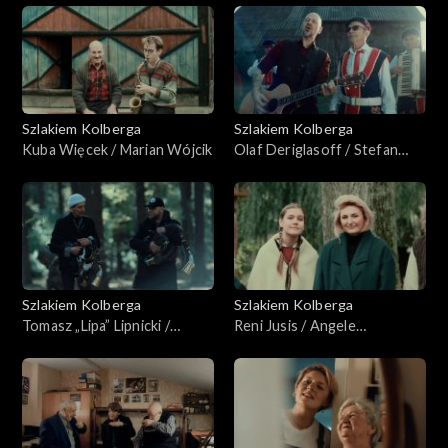
Warowny i Genowefa Kurant
Szlakiem Kolberga
Szlakiem Kolberga
Kuba Więcek / Marian Wójcik
Olaf Deriglasoff / Stefan
Wyczyński
Szlakiem Kolberga
Szlakiem Kolberga
Tomasz „Lipa” Lipnicki /
Reni Jusis / Angele
Manugi
Bapkauskiene, Aldona
Vaicekauskiene