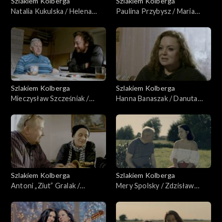
Szlakiem Kolberga
Szlakiem Kolberga
Natalia Kukulska / Helena
Paulina Przybysz / Maria
Szpytma
Pęzik
Szlakiem Kolberga
Szlakiem Kolberga
Mieczysław Szcześniak /
Hanna Banaszak / Danuta
Janina Smagała
Kaczmarek
Szlakiem Kolberga
Szlakiem Kolberga
Antoni „Ziut” Gralak /
Mery Spolsky / Zdzisław
orkiestra dęta ze Zdziłowic
Marczuk