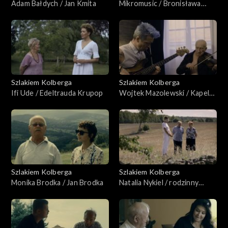
Adam Bałdych / Jan Kmita
Mikromusic / Bronisława
Chmielowska
Szlakiem Kolberga
Szlakiem Kolberga
Ifi Ude / Edeltrauda Krupop
Wojtek Mazolewski / Kapela
Jurka Wrony
Szlakiem Kolberga
Szlakiem Kolberga
Monika Brodka / Jan Brodka
Natalia Nykiel / rodzinny
zespół z Rakowicz