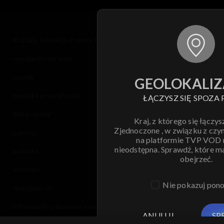
© 2026 Telewizja Polska S.A. w likwidacji
regulamin serwisu
cennik
GEOLOKALIZ
polityka prywatności
ŁĄCZYSZ SIĘ SPOZA 
moje zgody
Kraj, z którego się łączys
Zjednoczone , w związku z czy
pomoc
na platformie TVP VOD
nieodstępna. Sprawdź, które m
kontakt
obejrzeć.
voucher
Nie pokazuj pon
dostępność
informacje o dostawcy usług
ANULUJ
SP