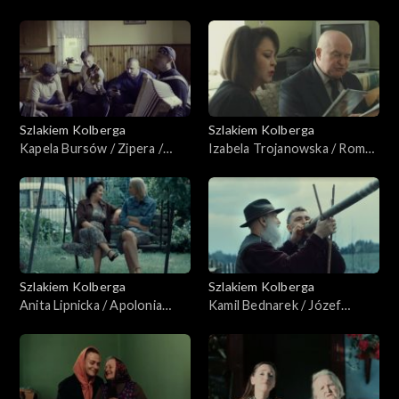
/ Józef Murawski
Szlakiem Kolberga
Szlakiem Kolberga
Kapela Bursów / Zipera /
Izabela Trojanowska / Roman
Guzowianki
Wojciechowski
Szlakiem Kolberga
Szlakiem Kolberga
Anita Lipnicka / Apolonia
Kamil Bednarek / Józef
Nowak
Broda, Katarzyna Broda-Firla