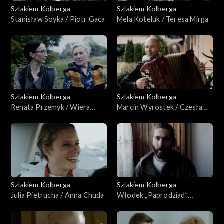
Szlakiem Kolberga
Szlakiem Kolberga
Stanisław Soyka / Piotr Gaca
Mela Koteluk / Teresa Mirga
Szlakiem Kolberga
Szlakiem Kolberga
Renata Przemyk / Wiera
Marcin Wyrostek / Czesław
Niczyporuk
Kocemba
Szlakiem Kolberga
Szlakiem Kolberga
Julia Pietrucha / Anna Chuda
Włodek „Paprodziad”
Dembowski / Wiesława
Gromadzka