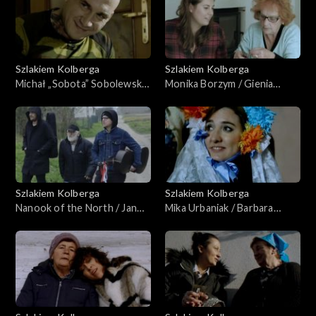
Szlakiem Kolberga
Szlakiem Kolberga
Michał „Sobota” Sobolewski /
Monika Borzym / Gienia
muzykanci z Wygnanowa
Lenarcik
Szlakiem Kolberga
Szlakiem Kolberga
Nanook of the North / Jan
Mika Urbaniak / Barbara
Kępa
Brodzik i Barbara Soczewka