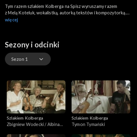
Tym razem szlakiem Kolberga na Spisz wyruszamy razem
z Melą Koteluk, wokalistką, autorką tekstów i kompozytorką.
Ruszamy na spotkanie niezwykle barwnej, tajemniczej i zupełnie
więcej
nieznanej kultury romskiej - szczepu Cyganów górskich
Bergitka Roma. Odwiedzimy pieśniarkę i poetkę romską Teresę
Mirgę, która wprowadzi Melę Koteluk w tajniki muzyki i kultury
Sezony i odcinki
cygańskiej.
Sezon 1
Sezon 1
Szlakiem Kolberga
Szlakiem Kolberga
Zbigniew Wodecki / Albina
Tymon Tymański
Kuraś