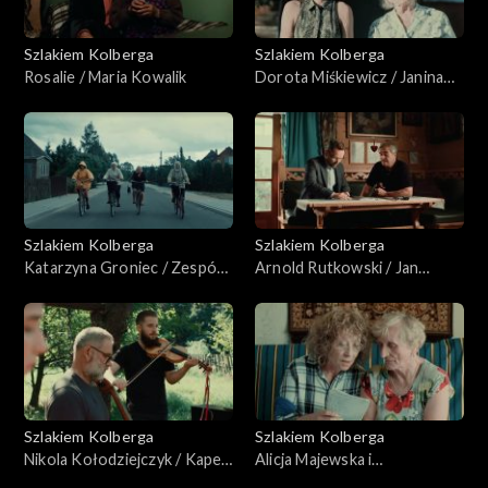
Szlakiem Kolberga
Szlakiem Kolberga
Rosalie / Maria Kowalik
Dorota Miśkiewicz / Janina
Pydo
Szlakiem Kolberga
Szlakiem Kolberga
Katarzyna Groniec / Zespół
Arnold Rutkowski / Jan
Śpiewaczy z Dobrowody
Karpiel-Bułecka
Szlakiem Kolberga
Szlakiem Kolberga
Nikola Kołodziejczyk / Kapela
Alicja Majewska i
Maliszów
Włodzimierz Korcz / Paweł