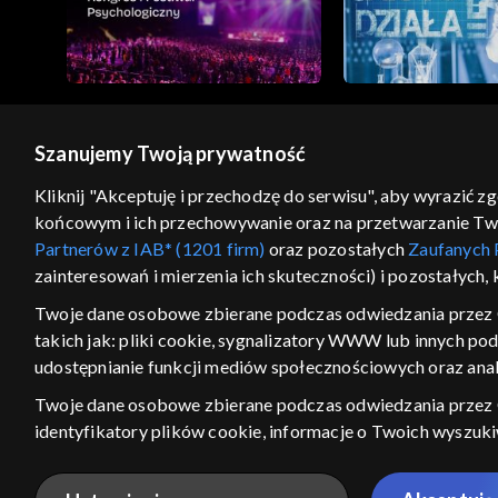
Szanujemy Twoją prywatność
© 2026 Telewizja Polska S.A. w likwidacji
Kliknij "Akceptuję i przechodzę do serwisu", aby wyrazić z
końcowym i ich przechowywanie oraz na przetwarzanie Twoic
regulamin serwisu
cennik
polityka prywatności
Partnerów z IAB* (1201 firm)
oraz pozostałych
Zaufanych 
GEOLOKALIZA
zainteresowań i mierzenia ich skuteczności) i pozostałych,
ŁĄCZYSZ SIĘ SPOZA PO
Twoje dane osobowe zbierane podczas odwiedzania przez 
takich jak: pliki cookie, sygnalizatory WWW lub innych po
Kraj, z którego się łączysz, to Stan
w związku z czym część tytułów na
udostępnianie funkcji mediów społecznościowych oraz anal
VOD może być nieodstępna. Spr
Twoje dane osobowe zbierane podczas odwiedzania przez
materiały możesz obejr
identyfikatory plików cookie, informacje o Twoich wyszuk
pozostałych
Zaufanych Partnerów TVP
dla realizacji nast
Nie pokazuj ponow
wyboru spersonalizowanych reklam, tworzenia profilu sper