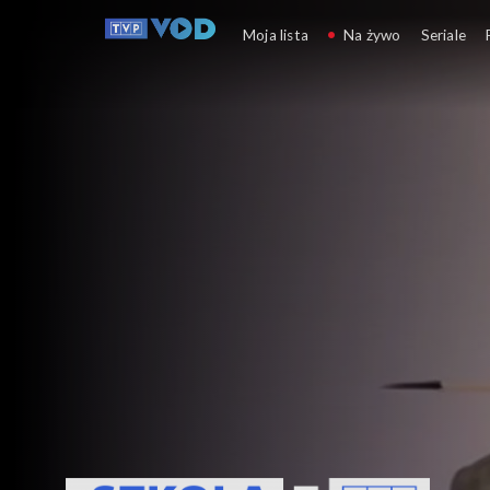
Szkoła z TVP: klasa 7
Moja lista
Na żywo
Seriale