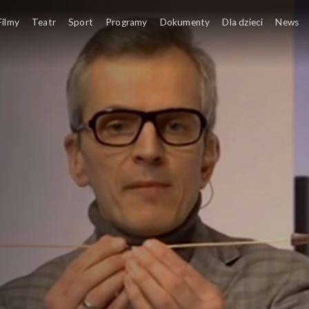
Temat lekcji: Prawo Pascala, ciśnien
Filmy
Teatr
Sport
Programy
Dokumenty
Dla dzieci
News