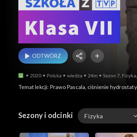
ODTWÓRZ
2020
Polska
wiedza
24m
Sezon 7, Fizyka
Temat lekcji: Prawo Pascala, ciśnienie hydrostat
Sezony i odcinki
Fizyka
Język hiszpański