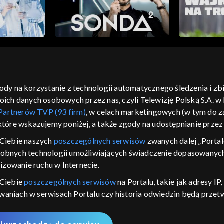
gody na korzystanie z technologii automatycznego śledzenia i z
h danych osobowych przez nas, czyli Telewizję Polską S.A. w l
moje zgody
pomoc
kontakt
voucher
dostępno
Partnerów TVP (93 firm)
, w celach marketingowych (w tym do
CJA
 które wskazujemy poniżej, a także zgody na udostępnianie prze
LSKI
Ciebie naszych
poszczególnych serwisów
zwanych dalej „Portal
dobnych technologii umożliwiających świadczenie dopasowanych i
y Zjednoczone ,
 platformie TVP
izowanie ruchu w Internecie.
awdź, które
 Ciebie
poszczególnych serwisów
na Portalu, takie jak adresy I
zeć.
iwaniach w serwisach Portalu czy historia odwiedzin będą prze
ępujących celów i funkcji: przechowywania informacji na urządz
nie
sonalizowanych reklam, tworzenia profilu spersonalizowanych t