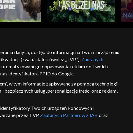
bierania danych, dostęp do informacji na Twoim urządzeniu
ikwidacji (zwaną dalej również „TVP”),
Zaufanych
ść
informacje o dostawcy usług
 zautomatyzowanego dopasowania reklam do Twoich
z nas identyfikatora PPID do Google.
em”, w tym informacje zapisywane za pomocą technologii
 bezpiecznych usług, personalizację treści oraz reklam,
P, identyfikatory Twoich urządzeń końcowych i
twarzane przez TVP,
Zaufanych Partnerów z IAB
oraz
eniu lub dostęp do nich, wyboru podstawowych reklam,
reści, wyboru spersonalizowanych treści, pomiaru