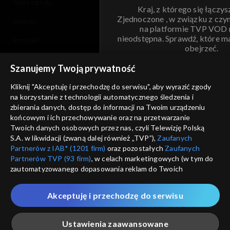
moje zgody
Kraj, z którego się łączys
Zjednoczone , w związku z czy
pomoc
na platformie TVP VOD
nieodstępna. Sprawdź, które m
kontakt
obejrzeć.
voucher
Szanujemy Twoją prywatność
Nie pokazuj pon
dostępność
Kliknij "Akceptuję i przechodzę do serwisu", aby wyrazić zgody
informacje o dostawcy usług
na korzystanie z technologii automatycznego śledzenia i
ANULUJ
SP
zbierania danych, dostęp do informacji na Twoim urządzeniu
końcowym i ich przechowywanie oraz na przetwarzanie
Twoich danych osobowych przez nas, czyli Telewizję Polską
S.A. w likwidacji (zwaną dalej również „TVP”),
Zaufanych
Partnerów z IAB* (1201 firm)
oraz pozostałych
Zaufanych
Partnerów TVP (93 firm)
, w celach marketingowych (w tym do
zautomatyzowanego dopasowania reklam do Twoich
zainteresowań i mierzenia ich skuteczności) i pozostałych,
które wskazujemy poniżej, a także zgody na udostępnianie
Akceptuję i przechodzę do serwisu
przez nas identyfikatora PPID do Google.
Twoje dane osobowe zbierane podczas odwiedzania przez
Ustawienia zaawansowane
Ciebie naszych
poszczególnych serwisów
zwanych dalej