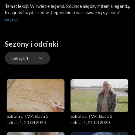
Temat lekcji: W świecie legend. Różnice między mitem a legendą.
Kolejność wydarzeń w „Legendzie o warszawskiej syrence”.
Czytanie legendy „O złotej kaczce”.
więcej
Sezony i odcinki
Lekcja 1
Lekcja 1
Lekcja 2
Lekcja 3
Szkoła z TVP: klasa 3
Szkoła z TVP: klasa 3
Lekcja 1, 20.04.2020
Lekcja 1, 21.04.2020