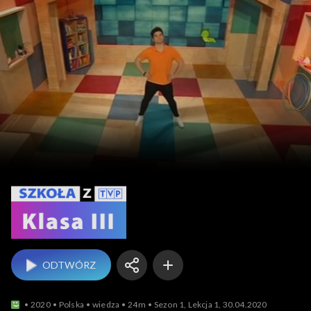
Szkoła z TVP: klasa 3
ODTWÓRZ
2020
Polska
wiedza
24m
Sezon 1, Lekcja 1, 30.04.2020