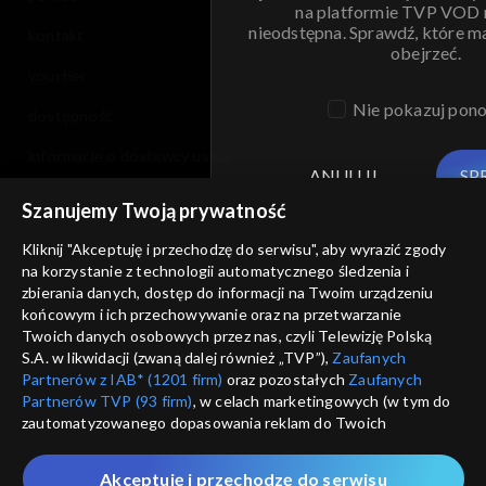
na platformie TVP VOD
nieodstępna. Sprawdź, które m
kontakt
obejrzeć.
voucher
Nie pokazuj pon
dostępność
informacje o dostawcy usług
ANULUJ
SP
Szanujemy Twoją prywatność
Kliknij "Akceptuję i przechodzę do serwisu", aby wyrazić zgody
na korzystanie z technologii automatycznego śledzenia i
zbierania danych, dostęp do informacji na Twoim urządzeniu
końcowym i ich przechowywanie oraz na przetwarzanie
Twoich danych osobowych przez nas, czyli Telewizję Polską
S.A. w likwidacji (zwaną dalej również „TVP”),
Zaufanych
Partnerów z IAB* (1201 firm)
oraz pozostałych
Zaufanych
Partnerów TVP (93 firm)
, w celach marketingowych (w tym do
zautomatyzowanego dopasowania reklam do Twoich
zainteresowań i mierzenia ich skuteczności) i pozostałych,
które wskazujemy poniżej, a także zgody na udostępnianie
Akceptuję i przechodzę do serwisu