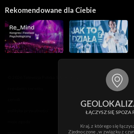
Rekomendowane dla Ciebie
© 2026 Telewizja Polska S.A. w likwidacji
regulamin serwisu
cennik
GEOLOKALIZ
polityka prywatności
ŁĄCZYSZ SIĘ SPOZA 
moje zgody
Kraj, z którego się łączys
Zjednoczone , w związku z czy
pomoc