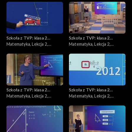
Podstawy przedsiębiorczości
Fizyka
Geografia
Szkoła z TVP: klasa 2
Szkoła z TVP: klasa 2
ponadpodstawowa
Matematyka, Lekcja 2,
ponadpodstawowa
Matematyka, Lekcja 2,
Język angielski
17.04.2020
20.04.2020
Język polski
Matematyka
Szkoła z TVP: klasa 2
Szkoła z TVP: klasa 2
Chemia
ponadpodstawowa
Matematyka, Lekcja 2,
ponadpodstawowa
Matematyka, Lekcja 2,
22.04.2020
24.04.2020