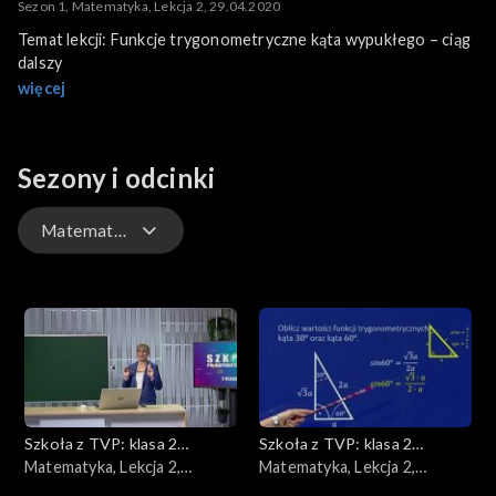
Sezon 1, Matematyka, Lekcja 2, 29.04.2020
Temat lekcji: Funkcje trygonometryczne kąta wypukłego – ciąg
dalszy
więcej
Sezony i odcinki
Matematyka
Historia
Biologia
Język niemiecki
Szkoła z TVP: klasa 2
Szkoła z TVP: klasa 2
Edukacja dla bezpieczeństwa
ponadpodstawowa
Matematyka, Lekcja 2,
ponadpodstawowa
Matematyka, Lekcja 2,
06.04.2020
08.04.2020