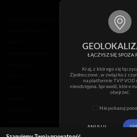
© 2026 Telewizja Polska S.A. w likwidacji
regulamin serwisu
cennik
GEOLOKALIZ
polityka prywatności
ŁĄCZYSZ SIĘ SPOZA 
moje zgody
Kraj, z którego się łączys
Zjednoczone , w związku z czy
pomoc
na platformie TVP VOD
nieodstępna. Sprawdź, które m
kontakt
obejrzeć.
voucher
Nie pokazuj pon
dostępność
informacje o dostawcy usług
ANULUJ
SP
Szanujemy Twoją prywatność