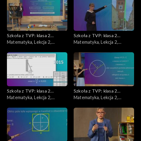
Szkoła z TVP: klasa 2
Szkoła z TVP: klasa 2
ponadpodstawowa
Matematyka, Lekcja 2,
ponadpodstawowa
Matematyka, Lekcja 2,
13.05.2020
15.05.2020
Szkoła z TVP: klasa 2
Szkoła z TVP: klasa 2
ponadpodstawowa
Matematyka, Lekcja 2,
ponadpodstawowa
Matematyka, Lekcja 2,
18.05.2020
20.05.2020