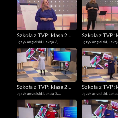
Biologia
Język niemiecki
Szkoła z TVP: klasa 2
Szkoła z TVP: 
Edukacja dla bezpieczeństwa
Język angielski, Lekcja 3,
Język angielski, Lekcj
ponadpodstawowa
ponadpodsta
06.04.2020
08.04.2020
Podstawy przedsiębiorczo
Fizyka
Geografia
Szkoła z TVP: klasa 2
Szkoła z TVP: 
Język angielski
Język angielski, Lekcja 3,
Język angielski, Lekcj
ponadpodstawowa
ponadpodsta
24.04.2020
27.04.2020
Język polski
Matematyka