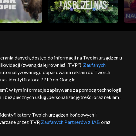
bierania danych, dostęp do informacji na Twoim urządzeniu
ść
informacje o dostawcy usług
ikwidacji (zwaną dalej również „TVP”),
Zaufanych
 zautomatyzowanego dopasowania reklam do Twoich
z nas identyfikatora PPID do Google.
em”, w tym informacje zapisywane za pomocą technologii
 bezpiecznych usług, personalizację treści oraz reklam,
P, identyfikatory Twoich urządzeń końcowych i
twarzane przez TVP,
Zaufanych Partnerów z IAB
oraz
eniu lub dostęp do nich, wyboru podstawowych reklam,