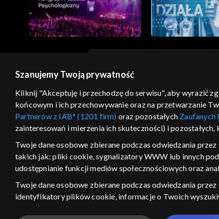
Szanujemy Twoją prywatność
© 2026 Telewizja Polska S.A. w likwidacji
Kliknij "Akceptuję i przechodzę do serwisu", aby wyrazić z
regulamin serwisu
cennik
polityka prywatności
końcowym i ich przechowywanie oraz na przetwarzanie Twoic
GEOLOKALIZA
Partnerów z IAB* (1201 firm)
oraz pozostałych
Zaufanych 
zainteresowań i mierzenia ich skuteczności) i pozostałych,
ŁĄCZYSZ SIĘ SPOZA PO
Twoje dane osobowe zbierane podczas odwiedzania przez 
Kraj, z którego się łączysz, to Stan
takich jak: pliki cookie, sygnalizatory WWW lub innych po
w związku z czym część tytułów na
udostępnianie funkcji mediów społecznościowych oraz anal
VOD może być nieodstępna. Spr
materiały możesz obejr
Twoje dane osobowe zbierane podczas odwiedzania przez
identyfikatory plików cookie, informacje o Twoich wyszuk
Nie pokazuj ponow
pozostałych
Zaufanych Partnerów TVP
dla realizacji nast