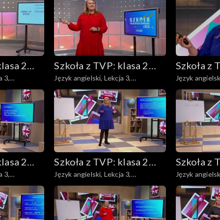
klasa 2
Szkoła z TVP: klasa 2
Szkoła z 
a 3,
Język angielski, Lekcja 3,
Język angielski
wowa
ponadpodstawowa
ponadpo
17.04.2020
20.04.2020
ści
klasa 2
Szkoła z TVP: klasa 2
Szkoła z 
a 3,
Język angielski, Lekcja 3,
Język angielski
wowa
ponadpodstawowa
ponadpo
29.04.2020
04.05.2020