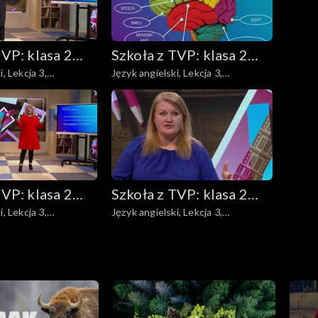
TVP: klasa 2
Szkoła z TVP: klasa 2
, Lekcja 3,
Język angielski, Lekcja 3,
dstawowa
ponadpodstawowa
18.05.2020
TVP: klasa 2
Szkoła z TVP: klasa 2
, Lekcja 3,
Język angielski, Lekcja 3,
dstawowa
ponadpodstawowa
29.05.2020