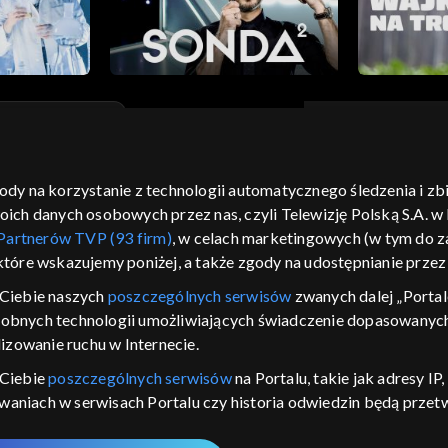
gody na korzystanie z technologii automatycznego śledzenia i z
moje zgody
pomoc
kontakt
voucher
dostępno
h danych osobowych przez nas, czyli Telewizję Polską S.A. w l
CJA
Partnerów TVP (93 firm)
, w celach marketingowych (w tym do
 które wskazujemy poniżej, a także zgody na udostępnianie prze
LSKI
Ciebie naszych
poszczególnych serwisów
zwanych dalej „Portal
y Zjednoczone ,
dobnych technologii umożliwiających świadczenie dopasowanych i
 platformie TVP
izowanie ruchu w Internecie.
awdź, które
zeć.
 Ciebie
poszczególnych serwisów
na Portalu, takie jak adresy I
iwaniach w serwisach Portalu czy historia odwiedzin będą prze
nie
ępujących celów i funkcji: przechowywania informacji na urządz