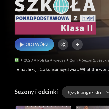
ODTWÓRZ
2020
Polska
wiedza
26m
Sezon 1, Język a
Temat lekcji: Co konsumuje świat. What the wor
Sezony i odcinki
Język angielski
Historia