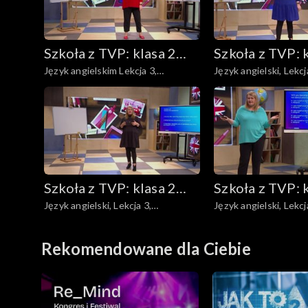
Chemia
Szkoła z TVP: klasa 2
Szkoła z TVP: 
Język angielskim Lekcja 3,
Język angielski, Lekcja 3,
ponadpodstawowa
ponadpodsta
08.05.2020
11.05.2020
Szkoła z TVP: klasa 2
Szkoła z TVP: 
Język angielski, Lekcja 3,
Język angielski, Lekcj
ponadpodstawowa
ponadpodsta
20.05.2020
22.05.2020
Rekomendowane dla Ciebie