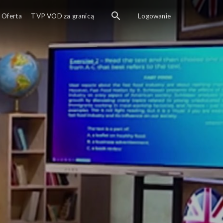
ji: Co konsumuje świat. What the world consumes
Oferta
TVP VOD za granicą
Logowanie