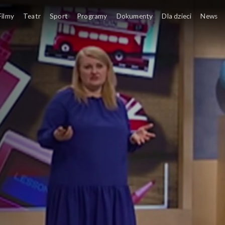
z TVP: klasa 2 ponadpodstawowa
Temat lekc
Filmy
Teatr
Sport
Programy
Dokumenty
Dla dzieci
News