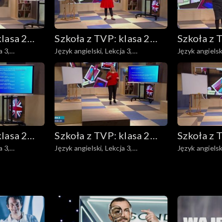
klasa 2
Szkoła z TVP: klasa 2
Szkoła z 
Język angielski, Lekcja 3,
Język angielski
wowa
ponadpodstawowa
ponadpo
13.05.2020
15.05.2020
klasa 2
Szkoła z TVP: klasa 2
Szkoła z 
a 3,
Język angielski, Lekcja 3,
Język angielski
wowa
ponadpodstawowa
ponadpo
25.05.2020
27.05.2020