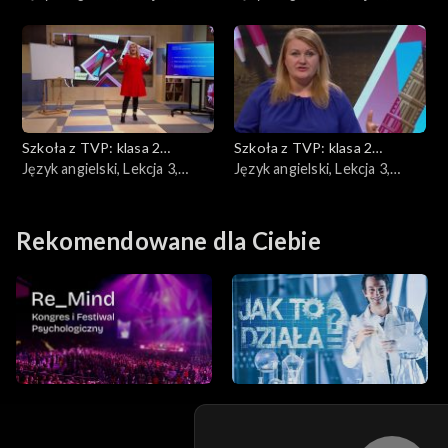
22.05.2020
25.05.2020
Szkoła z TVP: klasa 2
Szkoła z TVP: klasa 2
ponadpodstawowa
Język angielski, Lekcja 3,
ponadpodstawowa
Język angielski, Lekcja 3,
27.05.2020
29.05.2020
Rekomendowane dla Ciebie