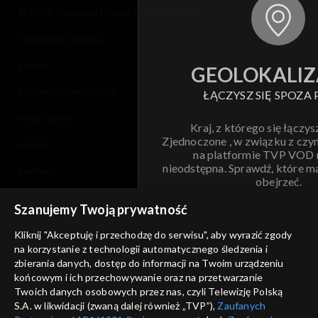
© 2026 Telewizja Polska S.A. w likwidacji
regulamin serwisu
cennik
GEOLOKALIZ
polityka prywatności
ŁĄCZYSZ SIĘ SPOZA 
moje zgody
Kraj, z którego się łączys
Zjednoczone , w związku z czy
pomoc
na platformie TVP VOD
nieodstępna. Sprawdź, które m
kontakt
obejrzeć.
voucher
Szanujemy Twoją prywatność
Nie pokazuj pon
dostępność
Kliknij "Akceptuję i przechodzę do serwisu", aby wyrazić zgody
informacje o dostawcy usług
na korzystanie z technologii automatycznego śledzenia i
ANULUJ
SP
zbierania danych, dostęp do informacji na Twoim urządzeniu
końcowym i ich przechowywanie oraz na przetwarzanie
Twoich danych osobowych przez nas, czyli Telewizję Polską
S.A. w likwidacji (zwaną dalej również „TVP”),
Zaufanych