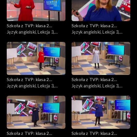
Fizyka
Geografia
Szkoła z TVP: klasa 2
Szkoła z TVP: klasa 2
ponadpodstawowa
Język angielski, Lekcja 3,
ponadpodstawowa
Język angielski, Lekcja 3,
Język angielski
17.04.2020
20.04.2020
Język polski
Matematyka
Szkoła z TVP: klasa 2
Szkoła z TVP: klasa 2
Chemia
ponadpodstawowa
Język angielski, Lekcja 3,
ponadpodstawowa
Język angielski, Lekcja 3,
22.04.2020
24.04.2020
Szkoła z TVP: klasa 2
Szkoła z TVP: klasa 2