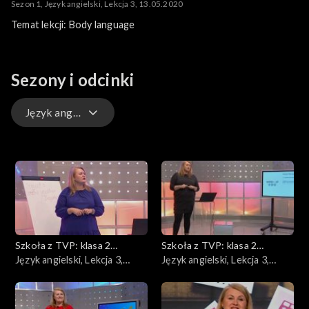
Sezon 1, Język angielski, Lekcja 3, 13.05.2020
Temat lekcji: Body language
Sezony i odcinki
Język angielski
Historia
Biologia
Język niemiecki
Szkoła z TVP: klasa 2
Szkoła z TVP: klasa 2
Edukacja dla bezpieczeństwa
ponadpodstawowa
Język angielski, Lekcja 3,
ponadpodstawowa
Język angielski, Lekcja 3,
06.04.2020
08.04.2020
Podstawy przedsiębiorczości