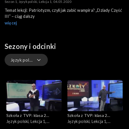
Sezon 1, Język polski, Lekcja 1, 04.05.2020
Temat lekcji: Patriotyzm, czyli jak zabić wampira? „Dziady Część
III” – ciąg dalszy
więcej
Sezony i odcinki
Język polski
Historia
Biologia
Język niemiecki
Szkoła z TVP: klasa 2
Szkoła z TVP: klasa 2
Edukacja dla bezpieczeństwa
ponadpodstawowa
Język polski, Lekcja 1,
ponadpodstawowa
Język polski, Lekcja 1,
06.04.2020
07.04.2020