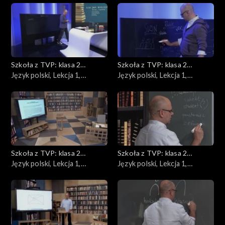
Podstawy przedsiębiorczości
Fizyka
Geografia
Szkoła z TVP: klasa 2
Szkoła z TVP: klasa 2
ponadpodstawowa
Język polski, Lekcja 1,
ponadpodstawowa
Język polski, Lekcja 1,
Język angielski
16.04.2020
17.04.2020
Język polski
Matematyka
Szkoła z TVP: klasa 2
Szkoła z TVP: klasa 2
Chemia
ponadpodstawowa
Język polski, Lekcja 1,
ponadpodstawowa
Język polski, Lekcja 1,
20.04.2020
21.04.2020