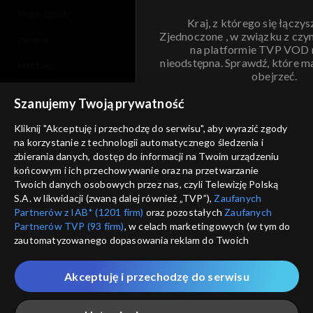
moje zgody
Kraj, z którego się łączys
Zjednoczone , w związku z czy
pomoc
na platformie TVP VOD
nieodstępna. Sprawdź, które m
kontakt
obejrzeć.
voucher
Szanujemy Twoją prywatność
Nie pokazuj pon
dostępność
Kliknij "Akceptuję i przechodzę do serwisu", aby wyrazić zgody
informacje o dostawcy usług
na korzystanie z technologii automatycznego śledzenia i
ANULUJ
SP
zbierania danych, dostęp do informacji na Twoim urządzeniu
końcowym i ich przechowywanie oraz na przetwarzanie
Twoich danych osobowych przez nas, czyli Telewizję Polską
S.A. w likwidacji (zwaną dalej również „TVP”),
Zaufanych
Partnerów z IAB* (1201 firm)
oraz pozostałych
Zaufanych
Partnerów TVP (93 firm)
, w celach marketingowych (w tym do
zautomatyzowanego dopasowania reklam do Twoich
zainteresowań i mierzenia ich skuteczności) i pozostałych,
które wskazujemy poniżej, a także zgody na udostępnianie
Akceptuję i przechodzę do serwisu
przez nas identyfikatora PPID do Google.
Twoje dane osobowe zbierane podczas odwiedzania przez