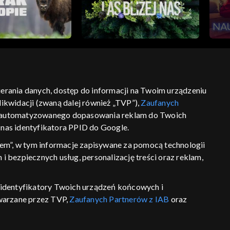
bierania danych, dostęp do informacji na Twoim urządzeniu
ikwidacji (zwaną dalej również „TVP”),
Zaufanych
ść
informacje o dostawcy usług
 zautomatyzowanego dopasowania reklam do Twoich
z nas identyfikatora PPID do Google.
em”, w tym informacje zapisywane za pomocą technologii
 bezpiecznych usług, personalizację treści oraz reklam,
P, identyfikatory Twoich urządzeń końcowych i
twarzane przez TVP,
Zaufanych Partnerów z IAB
oraz
eniu lub dostęp do nich, wyboru podstawowych reklam,
reści, wyboru spersonalizowanych treści, pomiaru