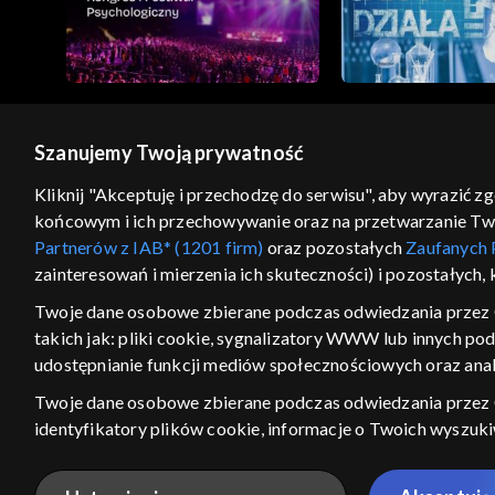
Szanujemy Twoją prywatność
© 2026 Telewizja Polska S.A. w likwidacji
Kliknij "Akceptuję i przechodzę do serwisu", aby wyrazić z
końcowym i ich przechowywanie oraz na przetwarzanie Twoic
regulamin serwisu
cennik
polityka prywatności
Partnerów z IAB* (1201 firm)
oraz pozostałych
Zaufanych 
GEOLOKALIZA
zainteresowań i mierzenia ich skuteczności) i pozostałych,
ŁĄCZYSZ SIĘ SPOZA PO
Twoje dane osobowe zbierane podczas odwiedzania przez 
takich jak: pliki cookie, sygnalizatory WWW lub innych po
Kraj, z którego się łączysz, to Stan
w związku z czym część tytułów na
udostępnianie funkcji mediów społecznościowych oraz anal
VOD może być nieodstępna. Spr
Twoje dane osobowe zbierane podczas odwiedzania przez
materiały możesz obejr
identyfikatory plików cookie, informacje o Twoich wyszuk
pozostałych
Zaufanych Partnerów TVP
dla realizacji nast
Nie pokazuj ponow
wyboru spersonalizowanych reklam, tworzenia profilu sper