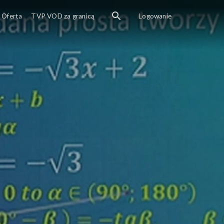
ynnik kierunkowy prostej.
Oferta
TVP VOD za granicą
Logowanie