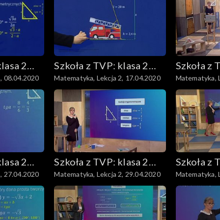
klasa 2
Szkoła z TVP: klasa 2
Szkoła z 
, 08.04.2020
Matematyka, Lekcja 2, 17.04.2020
Matematyka, L
wowa
ponadpodstawowa
ponadpo
ści
klasa 2
Szkoła z TVP: klasa 2
Szkoła z 
, 27.04.2020
Matematyka, Lekcja 2, 29.04.2020
Matematyka, L
wowa
ponadpodstawowa
ponadpo