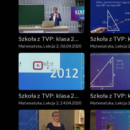
Biologia
Język niemiecki
Szkoła z TVP: klasa 2
Szkoła z TVP: 
Edukacja dla bezpieczeństwa
Matematyka, Lekcja 2, 06.04.2020
Matematyka, Lekcja 2
ponadpodstawowa
ponadpodsta
Podstawy przedsiębiorczo
Fizyka
Geografia
Szkoła z TVP: klasa 2
Szkoła z TVP: 
Język angielski
Matematyka, Lekcja 2, 24.04.2020
Matematyka, Lekcja 2
ponadpodstawowa
ponadpodsta
Język polski
Matematyka