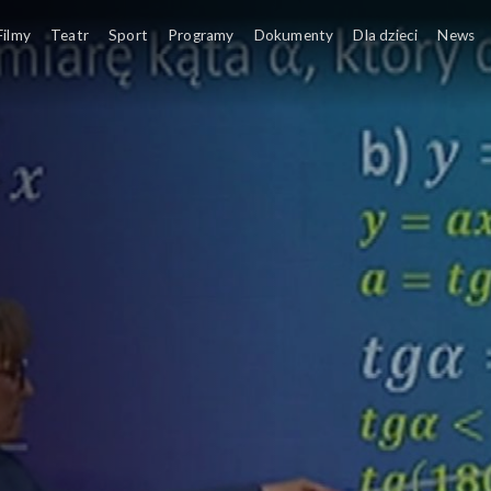
z TVP: klasa 2 ponadpodstawowa
Temat lekcji: Współcz
Filmy
Teatr
Sport
Programy
Dokumenty
Dla dzieci
News