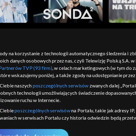
gody na korzystanie z technologii automatycznego śledzenia i z
h danych osobowych przez nas, czyli Telewizję Polską S.A. w l
moje zgody
pomoc
kontakt
voucher
dostępno
Partnerów TVP (93 firm)
, w celach marketingowych (w tym do
CJA
 które wskazujemy poniżej, a także zgody na udostępnianie prze
LSKI
Ciebie naszych
poszczególnych serwisów
zwanych dalej „Portal
dobnych technologii umożliwiających świadczenie dopasowanych i
y Zjednoczone ,
 platformie TVP
izowanie ruchu w Internecie.
awdź, które
 Ciebie
poszczególnych serwisów
na Portalu, takie jak adresy I
zeć.
iwaniach w serwisach Portalu czy historia odwiedzin będą prze
ępujących celów i funkcji: przechowywania informacji na urządz
nie
sonalizowanych reklam, tworzenia profilu spersonalizowanych t