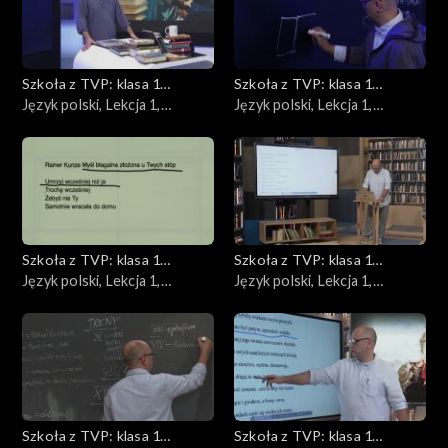
Informatyka
Język angielski
Szkoła z TVP: klasa 1
Szkoła z TVP: klasa 1
ponadpodstawowa
Język polski, Lekcja 1,
ponadpodstawowa
Język polski, Lekcja 1,
Chemia
16.04.2020
17.04.2020
Matematyka
Wiedza o społeczeństwie
Szkoła z TVP: klasa 1
Szkoła z TVP: klasa 1
Język polski
ponadpodstawowa
Język polski, Lekcja 1,
ponadpodstawowa
Język polski, Lekcja 1,
20.04.2020
21.04.202
Szkoła z TVP: klasa 1
Szkoła z TVP: klasa 1