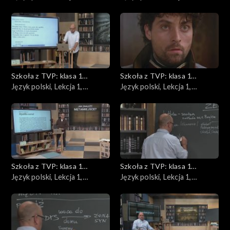
12.05.2020
14.05.2020
Szkoła z TVP: klasa 1
Szkoła z TVP: klasa 1
ponadpodstawowa
Język polski, Lekcja 1,
ponadpodstawowa
Język polski, Lekcja 1,
15.05.2020
18.05.2020
Szkoła z TVP: klasa 1
Szkoła z TVP: klasa 1
ponadpodstawowa
Język polski, Lekcja 1,
ponadpodstawowa
Język polski, Lekcja 1,
19.05.2020
21.05.2020