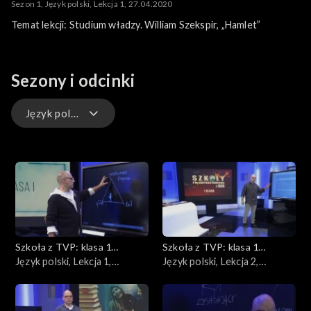
Sezon 1, Język polski, Lekcja 1, 27.04.2020
Temat lekcji: Studium władzy. William Szekspir, „Hamlet”
Sezony i odcinki
Język polski
Biologia
Język niemiecki
Fizyka
Szkoła z TVP: klasa 1
Szkoła z TVP: klasa 1
Geografia
ponadpodstawowa
Język polski, Lekcja 1,
ponadpodstawowa
Język polski, Lekcja 2,
06.04.2020
07.04.2020
Historia