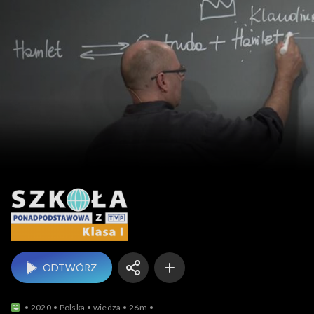
Szkoła 
ODTWÓRZ
2020
Polska
wiedza
26m