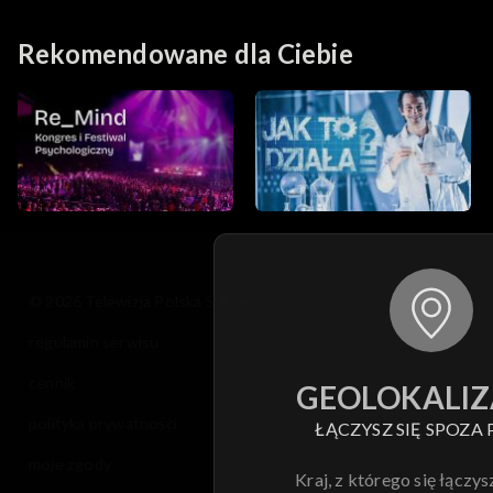
Rekomendowane dla Ciebie
© 2026 Telewizja Polska S.A. w likwidacji
regulamin serwisu
cennik
GEOLOKALIZ
polityka prywatności
ŁĄCZYSZ SIĘ SPOZA 
moje zgody
Kraj, z którego się łączys