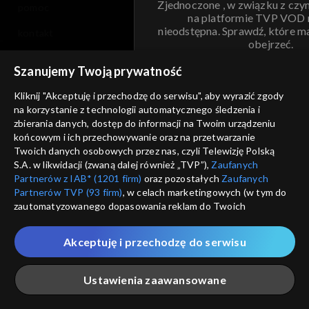
Zjednoczone , w związku z czy
pomoc
na platformie TVP VOD
nieodstępna. Sprawdź, które m
kontakt
obejrzeć.
voucher
Szanujemy Twoją prywatność
Nie pokazuj pon
dostępność
Kliknij "Akceptuję i przechodzę do serwisu", aby wyrazić zgody
informacje o dostawcy usług
na korzystanie z technologii automatycznego śledzenia i
ANULUJ
SP
zbierania danych, dostęp do informacji na Twoim urządzeniu
końcowym i ich przechowywanie oraz na przetwarzanie
Twoich danych osobowych przez nas, czyli Telewizję Polską
S.A. w likwidacji (zwaną dalej również „TVP”),
Zaufanych
Partnerów z IAB* (1201 firm)
oraz pozostałych
Zaufanych
Partnerów TVP (93 firm)
, w celach marketingowych (w tym do
zautomatyzowanego dopasowania reklam do Twoich
zainteresowań i mierzenia ich skuteczności) i pozostałych,
które wskazujemy poniżej, a także zgody na udostępnianie
Akceptuję i przechodzę do serwisu
przez nas identyfikatora PPID do Google.
Twoje dane osobowe zbierane podczas odwiedzania przez
Ustawienia zaawansowane
Ciebie naszych
poszczególnych serwisów
zwanych dalej
„Portalem”, w tym informacje zapisywane za pomocą