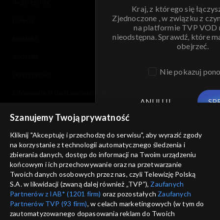
moje zgody
Kraj, z którego się łączys
Zjednoczone , w związku z czy
pomoc
na platformie TVP VOD
nieodstępna. Sprawdź, które m
kontakt
obejrzeć.
voucher
Nie pokazuj pon
dostępność
informacje o dostawcy usług
ANULUJ
SP
Szanujemy Twoją prywatność
Kliknij "Akceptuję i przechodzę do serwisu", aby wyrazić zgody
na korzystanie z technologii automatycznego śledzenia i
zbierania danych, dostęp do informacji na Twoim urządzeniu
końcowym i ich przechowywanie oraz na przetwarzanie
Twoich danych osobowych przez nas, czyli Telewizję Polską
S.A. w likwidacji (zwaną dalej również „TVP”),
Zaufanych
Partnerów z IAB* (1201 firm)
oraz pozostałych
Zaufanych
Partnerów TVP (93 firm)
, w celach marketingowych (w tym do
zautomatyzowanego dopasowania reklam do Twoich