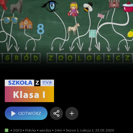
Szkoła z TVP: klasa 1
ODTWÓRZ
2020
Polska
wiedza
24m
Sezon 1, Lekcja 1, 25.05.2020