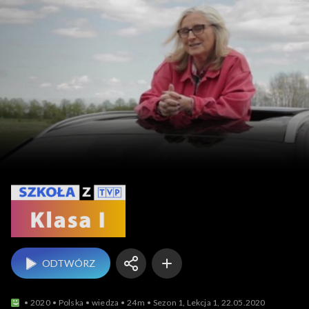
Szkoła z TVP: klasa 1
ODTWÓRZ
2020
Polska
wiedza
24m
Sezon 1, Lekcja 1, 22.05.2020