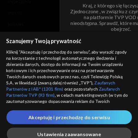
moje zgody
Kraj, z którego się łączys
Zjednoczone , w związku z czy
pomoc
na platformie TVP VOD
nieodstępna. Sprawdź, które m
kontakt
obejrzeć.
voucher
Szanujemy Twoją prywatność
Nie pokazuj pon
dostępność
Kliknij "Akceptuję i przechodzę do serwisu", aby wyrazić zgody
informacje o dostawcy usług
na korzystanie z technologii automatycznego śledzenia i
ANULUJ
SP
zbierania danych, dostęp do informacji na Twoim urządzeniu
końcowym i ich przechowywanie oraz na przetwarzanie
Twoich danych osobowych przez nas, czyli Telewizję Polską
S.A. w likwidacji (zwaną dalej również „TVP”),
Zaufanych
Partnerów z IAB* (1201 firm)
oraz pozostałych
Zaufanych
Partnerów TVP (93 firm)
, w celach marketingowych (w tym do
zautomatyzowanego dopasowania reklam do Twoich
zainteresowań i mierzenia ich skuteczności) i pozostałych,
które wskazujemy poniżej, a także zgody na udostępnianie
Akceptuję i przechodzę do serwisu
przez nas identyfikatora PPID do Google.
Twoje dane osobowe zbierane podczas odwiedzania przez
Ustawienia zaawansowane
Ciebie naszych
poszczególnych serwisów
zwanych dalej