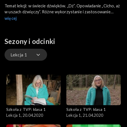
Temat lekcji: w świecie dźwięków. „Dź”. Opowiadanie „Cicho, aż
w uszach dźwięczy”. Różne wykorzystanie i zastosowanie
dzwonków w codziennym życiu. Hałas. Szkodliwy wpływ hałasu.
więcej
Cz. 1.
Sezony i odcinki
Lekcja 1
Lekcja 1
Lekcja 2
Lekcja 3
Szkoła z TVP: klasa 1
Szkoła z TVP: klasa 1
Lekcja 1, 20.04.2020
Lekcja 1, 21.04.2020