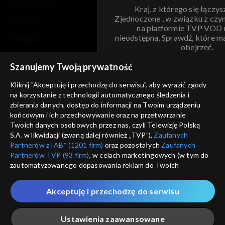
moje zgody
Kraj, z którego się łączys
Zjednoczone , w związku z czy
pomoc
na platformie TVP VOD
nieodstępna. Sprawdź, które m
kontakt
obejrzeć.
voucher
Szanujemy Twoją prywatność
Nie pokazuj pon
dostępność
Kliknij "Akceptuję i przechodzę do serwisu", aby wyrazić zgody
informacje o dostawcy usług
na korzystanie z technologii automatycznego śledzenia i
ANULUJ
SP
zbierania danych, dostęp do informacji na Twoim urządzeniu
końcowym i ich przechowywanie oraz na przetwarzanie
Twoich danych osobowych przez nas, czyli Telewizję Polską
S.A. w likwidacji (zwaną dalej również „TVP”),
Zaufanych
Partnerów z IAB* (1201 firm)
oraz pozostałych
Zaufanych
Partnerów TVP (93 firm)
, w celach marketingowych (w tym do
zautomatyzowanego dopasowania reklam do Twoich
zainteresowań i mierzenia ich skuteczności) i pozostałych,
które wskazujemy poniżej, a także zgody na udostępnianie
Akceptuję i przechodzę do serwisu
przez nas identyfikatora PPID do Google.
Twoje dane osobowe zbierane podczas odwiedzania przez
Ustawienia zaawansowane
Ciebie naszych
poszczególnych serwisów
zwanych dalej