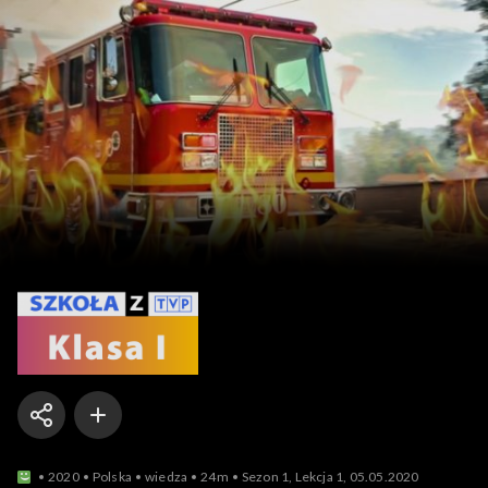
Szkoła z TVP: klasa 1
2020
Polska
wiedza
24m
Sezon 1, Lekcja 1, 05.05.2020