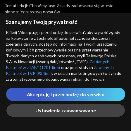
Temat lekcji: Chrońmy lasy. Zasady zachowania się w lesie -
niebezpieczeństwo pożarów.
więcej
Szanujemy Twoją prywatność
Kliknij "Akceptuję i przechodzę do serwisu", aby wyrazić zgody
na korzystanie z technologii automatycznego śledzenia i
Sezony i odcinki
zbierania danych, dostęp do informacji na Twoim urządzeniu
końcowym i ich przechowywanie oraz na przetwarzanie
Twoich danych osobowych przez nas, czyli Telewizję Polską
Wybierz
S.A. w likwidacji (zwaną dalej również „TVP”),
Zaufanych
Partnerów z IAB* (1201 firm)
oraz pozostałych
Zaufanych
Lekcja 1
Partnerów TVP (93 firm)
, w celach marketingowych (w tym do
zautomatyzowanego dopasowania reklam do Twoich
zainteresowań i mierzenia ich skuteczności) i pozostałych,
Rekomendowane dla Ciebie
Lekcja 2
które wskazujemy poniżej, a także zgody na udostępnianie
Akceptuję i przechodzę do serwisu
przez nas identyfikatora PPID do Google.
Lekcja 3
Twoje dane osobowe zbierane podczas odwiedzania przez
Ustawienia zaawansowane
Ciebie naszych
poszczególnych serwisów
zwanych dalej
„Portalem”, w tym informacje zapisywane za pomocą
technologii takich jak: pliki cookie, sygnalizatory WWW lub
innych podobnych technologii umożliwiających świadczenie
Główna
Szukaj
Moja lista
Na żywo
Więcej