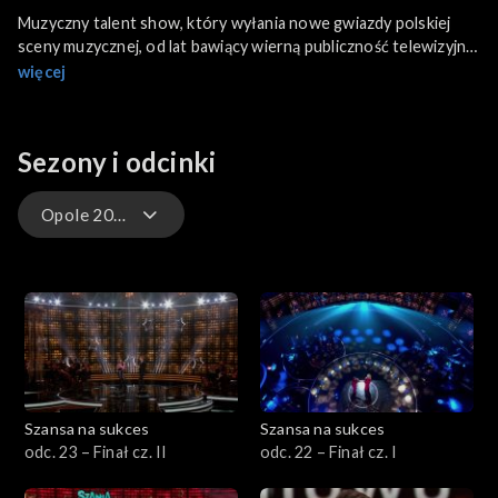
Muzyczny talent show, który wyłania nowe gwiazdy polskiej
sceny muzycznej, od lat bawiący wierną publiczność telewizyjnej
Dwójki.
więcej
Sezony i odcinki
Opole 2026
Opole 2026
Opole 2025
Eurowizja Junior 2024
Szansa na sukces
Szansa na sukces
Opole 2024
odc. 23 – Finał cz. II
odc. 22 – Finał cz. I