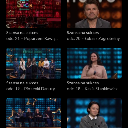
Eurowizja Junior 2023
Odcinki świąteczne
Opole 2023
Szansa na sukces
Szansa na sukces
odc. 21 – Poparzeni Kawą
odc. 20 – Łukasz Zagrobelny
Opole 2022
Trzy
Opole 2021
Opole 2020
Szansa na sukces
Szansa na sukces
Opole 2019
odc. 19 – Piosenki Danuty
odc. 18 – Kasia Stankiewicz
Rinn i Danuty Błażejczyk
Eurowizja 2020
Eurowizja Junior 2022