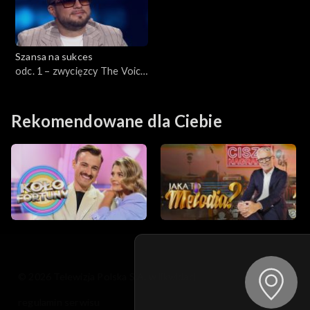
Szansa na sukces
odc. 1 – zwycięzcy The Voice
of Poland
Rekomendowane dla Ciebie
© 2026 Telewizja Polska S.A. w likwidacji
regulamin serwisu