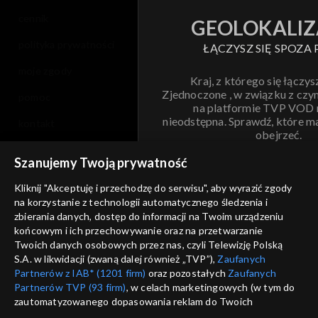
cennik
GEOLOKALIZ
polityka prywatności
ŁĄCZYSZ SIĘ SPOZA 
moje zgody
Kraj, z którego się łączys
Zjednoczone , w związku z czy
pomoc
na platformie TVP VOD
nieodstępna. Sprawdź, które m
kontakt
obejrzeć.
voucher
Szanujemy Twoją prywatność
Nie pokazuj pon
dostępność
Kliknij "Akceptuję i przechodzę do serwisu", aby wyrazić zgody
informacje o dostawcy usług
na korzystanie z technologii automatycznego śledzenia i
ANULUJ
SP
zbierania danych, dostęp do informacji na Twoim urządzeniu
końcowym i ich przechowywanie oraz na przetwarzanie
Twoich danych osobowych przez nas, czyli Telewizję Polską
S.A. w likwidacji (zwaną dalej również „TVP”),
Zaufanych
Partnerów z IAB* (1201 firm)
oraz pozostałych
Zaufanych
Partnerów TVP (93 firm)
, w celach marketingowych (w tym do
zautomatyzowanego dopasowania reklam do Twoich
zainteresowań i mierzenia ich skuteczności) i pozostałych,