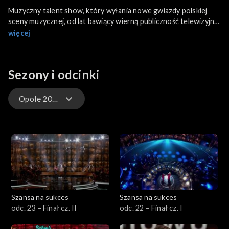
Muzyczny talent show, który wyłania nowe gwiazdy polskiej
sceny muzycznej, od lat bawiący wierną publiczność telewizyjnej
Dwójki. Zasady programu są bardzo proste, a sama formuła
więcej
pozbawiona pretensjonalności.
Sezony i odcinki
Opole 2026
Opole 2026
Opole 2025
Eurowizja Junior 2024
Szansa na sukces
Szansa na sukces
Opole 2024
odc. 23 – Finał cz. II
odc. 22 – Finał cz. I