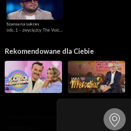
Szansa na sukces
odc. 1 – zwycięzcy The Voice
of Poland
Rekomendowane dla Ciebie
© 2026 Telewizja Polska S.A. w likwidacji
regulamin serwisu