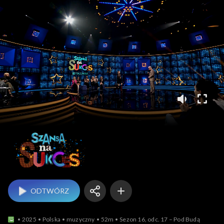
Szansa na sukces
ODTWÓRZ
2025
Polska
muzyczny
52m
Sezon 16, odc. 17 – Pod Budą