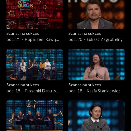
Eurowizja Junior 2023
Odcinki świąteczne
Opole 2023
Szansa na sukces
Szansa na sukces
odc. 21 – Poparzeni Kawą
odc. 20 – Łukasz Zagrobelny
Opole 2022
Trzy
Opole 2021
Opole 2020
Szansa na sukces
Szansa na sukces
Opole 2019
odc. 19 – Piosenki Danuty
odc. 18 – Kasia Stankiewicz
Rinn i Danuty Błażejczyk
Eurowizja 2020
Eurowizja Junior 2022