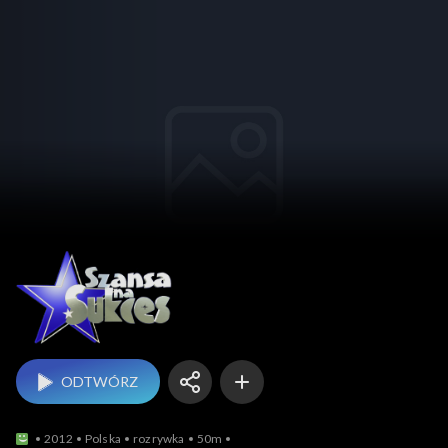
Szansa na sukces 
ODTWÓRZ
2012
Polska
rozrywka
50m