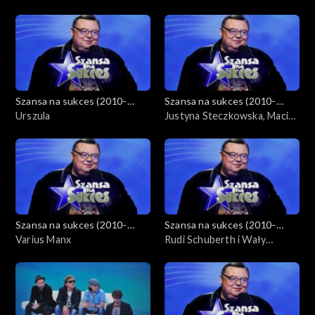
Szansa na sukces (2010-
Szansa na sukces (2010-
2012)
Urszula
2012)
Justyna Steczkowska, Maciej
Maleńczuk i piosenki
Kabaretu Starszych Panów
Szansa na sukces (2010-
Szansa na sukces (2010-
2012)
Varius Manx
2012)
Rudi Schuberth i Wały
Jagiellońskie