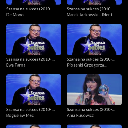
Szansa na sukces (2010-
Szansa na sukces (2010-
2012)
De Mono
2012)
Marek Jackowski - lider i
założyciel Maanam
Szansa na sukces (2010-
Szansa na sukces (2010-
2012)
Ewa Farna
2012)
Piosenki Grzegorza
Ciechowskiego
Szansa na sukces (2010-
Szansa na sukces (2010-
2012)
Bogusław Mec
2012)
Ania Rusowicz