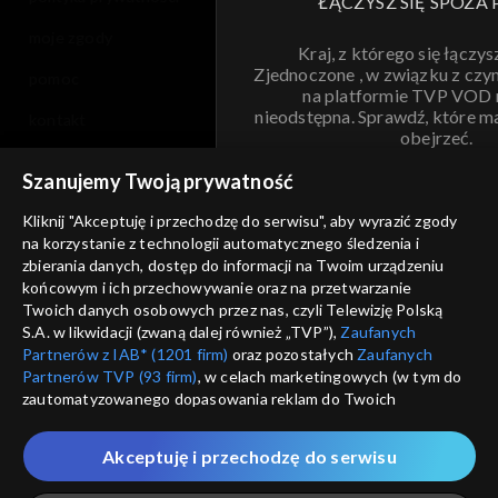
ŁĄCZYSZ SIĘ SPOZA 
moje zgody
Kraj, z którego się łączys
Zjednoczone , w związku z czy
pomoc
na platformie TVP VOD
nieodstępna. Sprawdź, które m
kontakt
obejrzeć.
voucher
Szanujemy Twoją prywatność
Nie pokazuj pon
dostępność
Kliknij "Akceptuję i przechodzę do serwisu", aby wyrazić zgody
informacje o dostawcy usług
na korzystanie z technologii automatycznego śledzenia i
ANULUJ
SP
zbierania danych, dostęp do informacji na Twoim urządzeniu
końcowym i ich przechowywanie oraz na przetwarzanie
Twoich danych osobowych przez nas, czyli Telewizję Polską
S.A. w likwidacji (zwaną dalej również „TVP”),
Zaufanych
Partnerów z IAB* (1201 firm)
oraz pozostałych
Zaufanych
Partnerów TVP (93 firm)
, w celach marketingowych (w tym do
zautomatyzowanego dopasowania reklam do Twoich
zainteresowań i mierzenia ich skuteczności) i pozostałych,
które wskazujemy poniżej, a także zgody na udostępnianie
Akceptuję i przechodzę do serwisu
przez nas identyfikatora PPID do Google.