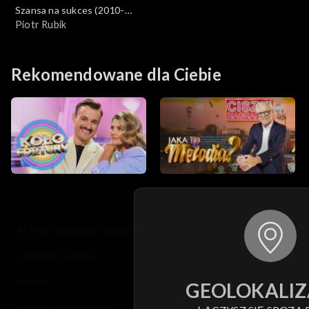
Szansa na sukces (2010-
2012)
Piotr Rubik
Rekomendowane dla Ciebie
© 2026 Telewizja Polska S.A. w likwidacji
regulamin serwisu
cennik
GEOLOKALIZ
polityka prywatności