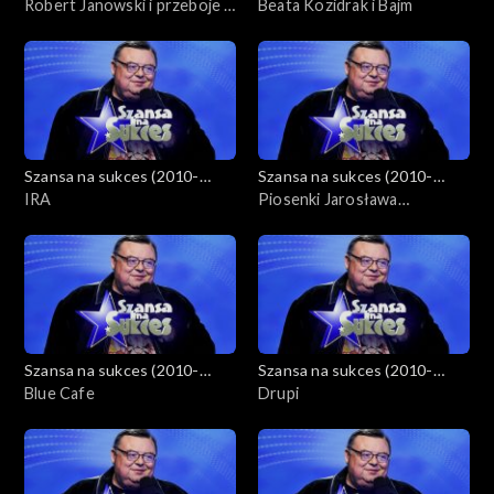
2012)
Robert Janowski i przeboje z
2012)
Beata Kozidrak i Bajm
lat 20. i 30.
Szansa na sukces (2010-
Szansa na sukces (2010-
2012)
IRA
2012)
Piosenki Jarosława
Kukulskiego
Szansa na sukces (2010-
Szansa na sukces (2010-
2012)
Blue Cafe
2012)
Drupi