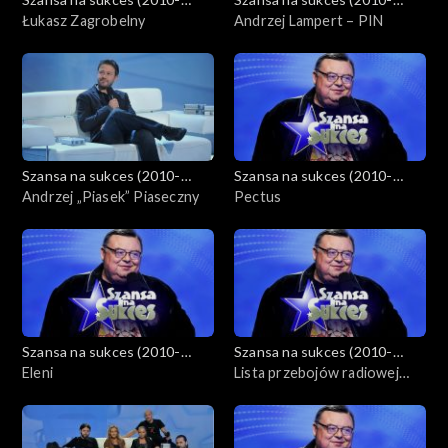
2012)
Łukasz Zagrobelny
2012)
Andrzej Lampert – PIN
Szansa na sukces (2010-
Szansa na sukces (2010-
2012)
Andrzej „Piasek” Piaseczny
2012)
Pectus
Szansa na sukces (2010-
Szansa na sukces (2010-
2012)
Eleni
2012)
Lista przebojów radiowej
Trójki