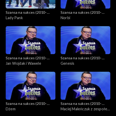
Szansa na sukces (2010-
Szansa na sukces (2010-
2012)
Lady Pank
2012)
Norbi
Szansa na sukces (2010-
Szansa na sukces (2010-
2012)
Jan Wojdak i Wawele
2012)
Genesis
Szansa na sukces (2010-
Szansa na sukces (2010-
2012)
Dżem
2012)
Maciej Maleńczuk z zespołem
Psychodancing