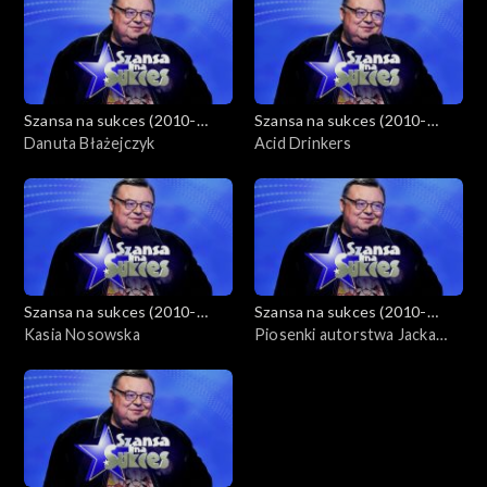
Szansa na sukces (2010-
Szansa na sukces (2010-
2012)
Danuta Błażejczyk
2012)
Acid Drinkers
Szansa na sukces (2010-
Szansa na sukces (2010-
2012)
Kasia Nosowska
2012)
Piosenki autorstwa Jacka
Skubikowskiego