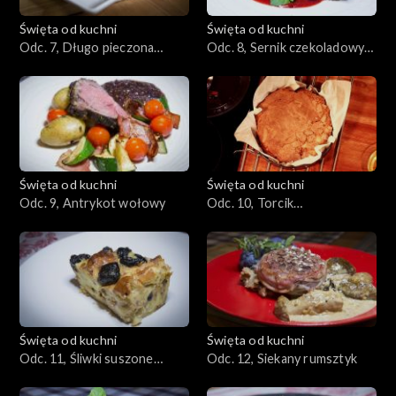
Święta od kuchni
Święta od kuchni
Odc. 7, Długo pieczona
Odc. 8, Sernik czekoladowy
łopatka wieprzowa
na spodzie z płatków
owsianych
Święta od kuchni
Święta od kuchni
Odc. 9, Antrykot wołowy
Odc. 10, Torcik
pomarańczowy przekładany
konfiturą
Święta od kuchni
Święta od kuchni
Odc. 11, Śliwki suszone
Odc. 12, Siekany rumsztyk
zapiekane z porwanym
ciastem