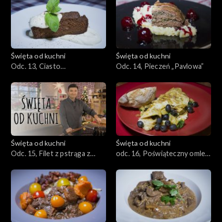
Święta od kuchni
Święta od kuchni
Odc. 13, Ciasto
Odc. 14, Pieczeń „Pavlowa”
cynamonowo-marchewkowe
Święta od kuchni
Święta od kuchni
Odc. 15, Filet z pstrąga z
odc. 16, Poświąteczny omlet
jajkami przepiórczymi
z jarmużem