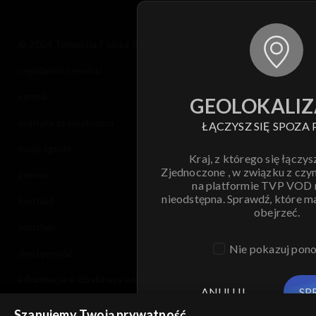
© 2026 Telewizja Polska S.A. w likwidacji
regulamin serwisu
cennik
GEOLOKALIZ
polityka prywatności
ŁĄCZYSZ SIĘ SPOZA 
moje zgody
Kraj, z którego się łączys
Zjednoczone , w związku z czy
pomoc
na platformie TVP VOD
nieodstępna. Sprawdź, które m
kontakt
obejrzeć.
voucher
Nie pokazuj pon
dostępność
informacje o dostawcy usług
ANULUJ
SP
Szanujemy Twoją prywatność