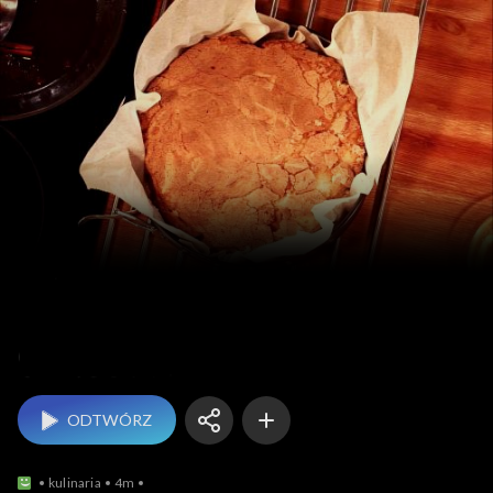
Święta od kuchni
ODTWÓRZ
kulinaria
4m