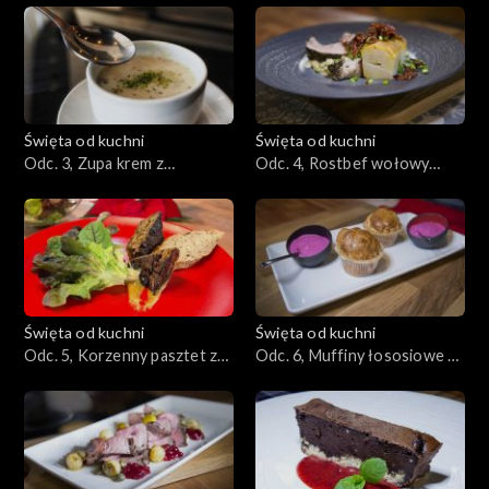
twarogiem
Święta od kuchni
Święta od kuchni
Odc. 3, Zupa krem z
Odc. 4, Rostbef wołowy
ziemniaków i białych warzyw
podany w formie zimnej
przekąski
Święta od kuchni
Święta od kuchni
Odc. 5, Korzenny pasztet z
Odc. 6, Muffiny łososiowe z
indyka
chrzanem