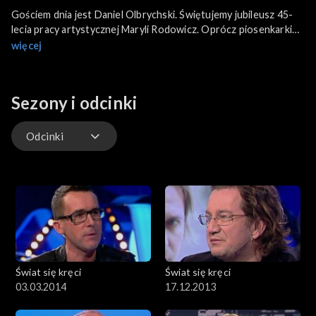
Gościem dnia jest Daniel Olbrychski. Świętujemy jubileusz 45-
lecia pracy artystycznej Maryli Rodowicz. Oprócz piosenkarki
gośćmi programu są: Andrzej Pągowski, Maria Szabłowska,
więcej
Jacek Mikuła oraz Aleksandra Laska, Malwina Wędzikowska,
Halina Piwowarska i Anna Zeman. Na scenie występuje Marcin
Januszkiewicz.
Sezony i odcinki
Odcinki
Odcinki
Świat się kręci
Świat się kręci
03.03.2014
17.12.2013