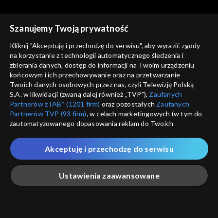
Szanujemy Twoją prywatność
Kliknij "Akceptuję i przechodzę do serwisu", aby wyrazić zgody
na korzystanie z technologii automatycznego śledzenia i
zbierania danych, dostęp do informacji na Twoim urządzeniu
Świat się kręci
Świat się kręci
końcowym i ich przechowywanie oraz na przetwarzanie
25.04.2014
28.04.2014
Twoich danych osobowych przez nas, czyli Telewizję Polską
S.A. w likwidacji (zwaną dalej również „TVP”),
Zaufanych
Partnerów z IAB* (1201 firm)
oraz pozostałych
Zaufanych
Partnerów TVP (93 firm)
, w celach marketingowych (w tym do
zautomatyzowanego dopasowania reklam do Twoich
zainteresowań i mierzenia ich skuteczności) i pozostałych,
które wskazujemy poniżej, a także zgody na udostępnianie
Akceptuję i przechodzę do serwisu
przez nas identyfikatora PPID do Google.
Świat się kręci
Świat się kręci
29.04.2014
30.04.2014
Twoje dane osobowe zbierane podczas odwiedzania przez
Ustawienia zaawansowane
Ciebie naszych
poszczególnych serwisów
zwanych dalej
„Portalem”, w tym informacje zapisywane za pomocą
technologii takich jak: pliki cookie, sygnalizatory WWW lub
innych podobnych technologii umożliwiających świadczenie
Główna
Szukaj
Moja lista
Na żywo
Więcej
dopasowanych i bezpiecznych usług, personalizację treści