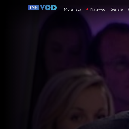
Świat się kręci
Moja lista
Na żywo
Seriale