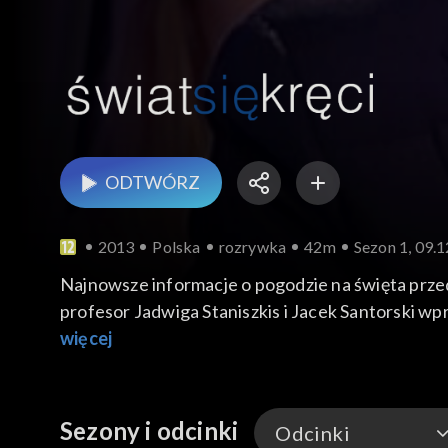
ODTWÓRZ
2013
Polska
rozrywka
42m
Sezon 1, 09.
Najnowsze informacje o pogodzie na święta prze
profesor Jadwiga Staniszkis i Jacek Santorski wp
Lemon opowie o popularności grupy.
więcej
Sezony i odcinki
Odcinki