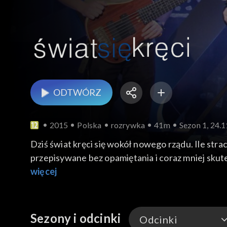
ODTWÓRZ
2015
Polska
rozrywka
41m
Sezon 1, 24.
Dziś świat kręci się wokół nowego rządu. Ile stra
przepisywane bez opamiętania i coraz mniej skute
Zieniewicz, a scenie William Prestigiacomo, final
więcej
Sezony i odcinki
Odcinki