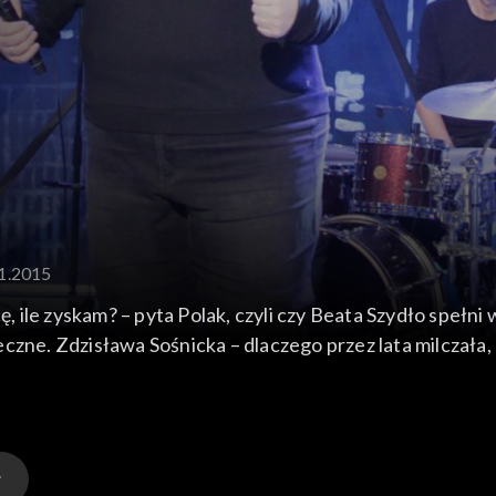
11.2015
cę, ile zyskam? – pyta Polak, czyli czy Beata Szydło spełn
czne. Zdzisława Sośnicka – dlaczego przez lata milczała,
ista „The Voice of Poland” z grupy Andrzeja Piasecznego.