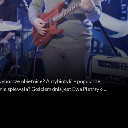
i wyborcze obietnice? Antybiotyki – popularne,
 nie śpiewała? Gościem dnia jest Ewa Pietrzyk-