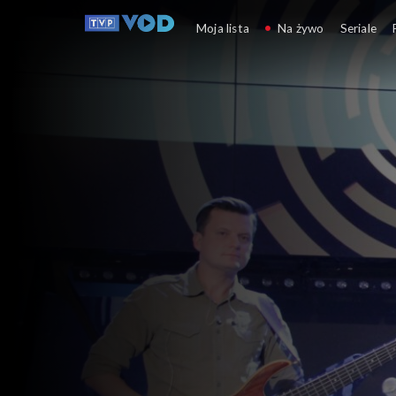
Świat się kręci
Moja lista
Na żywo
Seriale