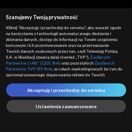
Szanujemy Twoją prywatność
Kliknij "Akceptuję i przechodzę do serwisu", aby wyrazić zgody
na korzystanie z technologii automatycznego śledzenia i
zbierania danych, dostęp do informacji na Twoim urządzeniu
Świat się kręci
Świat się kręci
końcowym i ich przechowywanie oraz na przetwarzanie
25.04.2014
28.04.2014
Twoich danych osobowych przez nas, czyli Telewizję Polską
S.A. w likwidacji (zwaną dalej również „TVP”),
Zaufanych
Partnerów z IAB* (1201 firm)
oraz pozostałych
Zaufanych
Partnerów TVP (93 firm)
, w celach marketingowych (w tym do
zautomatyzowanego dopasowania reklam do Twoich
zainteresowań i mierzenia ich skuteczności) i pozostałych,
które wskazujemy poniżej, a także zgody na udostępnianie
Akceptuję i przechodzę do serwisu
przez nas identyfikatora PPID do Google.
Świat się kręci
Świat się kręci
29.04.2014
30.04.2014
Twoje dane osobowe zbierane podczas odwiedzania przez
Ustawienia zaawansowane
Ciebie naszych
poszczególnych serwisów
zwanych dalej
„Portalem”, w tym informacje zapisywane za pomocą
technologii takich jak: pliki cookie, sygnalizatory WWW lub
innych podobnych technologii umożliwiających świadczenie
Główna
Szukaj
Moja lista
Na żywo
Więcej
dopasowanych i bezpiecznych usług, personalizację treści