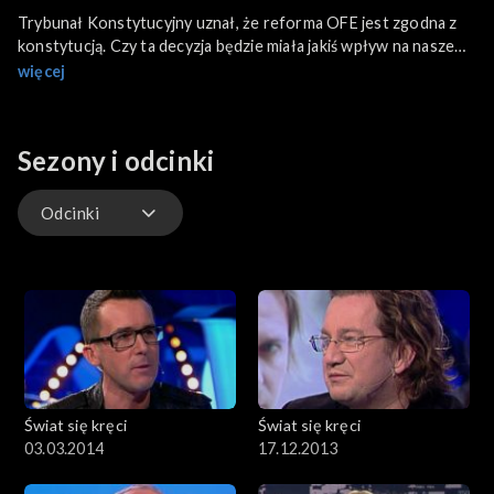
Trybunał Konstytucyjny uznał, że reforma OFE jest zgodna z
konstytucją. Czy ta decyzja będzie miała jakiś wpływ na nasze
emerytury? Polskie sztuczne serce – czyli Grzegorz Religa o
więcej
tym, jak spełnia się marzenie jego ojca. Kryptonim szef – Marcin
Ryngwelski, dyrektor stoczni w firmie Szkuner, o swoim
wcieleniu się w szeregowego pracownika. Autor największego
Sezony i odcinki
przeboju tego roku „Przez twe oczy zielone”, lider legendarnej
grupy Akcent – Zenon Martyniuk o złotych czasach disco polo.
Gościem dnia jest Przemysław Babiarz, a na muzycznej scenie
Odcinki
gości Marta Podulka.
Odcinki
Świat się kręci
Świat się kręci
03.03.2014
17.12.2013