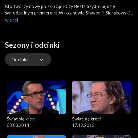
Kto tworzy nowy polski rząd? Czy Beata Szydło będzie
samodzielnym premierem? W rozmowie Sławomir Sierakowski -
„Krytyka Polityczna”, Andrzej Stankiewicz - „Rzeczpospolita” i
więcej
Piotr Gociek – „Do Rzeczy”. Poza tym w programie m.in:
Troszeczkę ziemi, troszeczkę słońca – troszeczkę więcej o
ELENI. Marek Niedźwiecki jak Tony Halik odkrywa Australię,
Sezony i odcinki
która nie ma przed nim tajemnic.
Odcinki
Odcinki
Świat się kręci
Świat się kręci
03.03.2014
17.12.2013