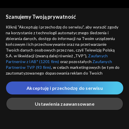
Szanujemy Twoją prywatność
Kliknij "Akceptuję i przechodzę do serwisu", aby wyrazić zgody
na korzystanie z technologii automatycznego śledzenia i
zbierania danych, dostęp do informacji na Twoim urządzeniu
Świat się kręci
Świat się kręci
końcowym i ich przechowywanie oraz na przetwarzanie
25.04.2014
28.04.2014
Twoich danych osobowych przez nas, czyli Telewizję Polską
S.A. w likwidacji (zwaną dalej również „TVP”),
Zaufanych
Partnerów z IAB* (1201 firm)
oraz pozostałych
Zaufanych
Partnerów TVP (93 firm)
, w celach marketingowych (w tym do
zautomatyzowanego dopasowania reklam do Twoich
zainteresowań i mierzenia ich skuteczności) i pozostałych,
które wskazujemy poniżej, a także zgody na udostępnianie
Akceptuję i przechodzę do serwisu
przez nas identyfikatora PPID do Google.
Świat się kręci
Świat się kręci
29.04.2014
30.04.2014
Twoje dane osobowe zbierane podczas odwiedzania przez
Ustawienia zaawansowane
Ciebie naszych
poszczególnych serwisów
zwanych dalej
„Portalem”, w tym informacje zapisywane za pomocą
technologii takich jak: pliki cookie, sygnalizatory WWW lub
innych podobnych technologii umożliwiających świadczenie
Główna
Szukaj
Moja lista
Na żywo
Więcej
dopasowanych i bezpiecznych usług, personalizację treści