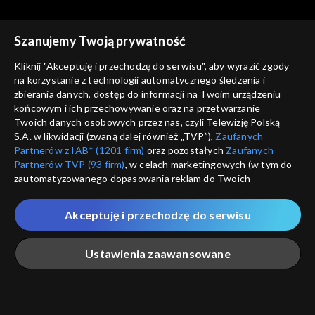
Szanujemy Twoją prywatność
Kliknij "Akceptuję i przechodzę do serwisu", aby wyrazić zgody
na korzystanie z technologii automatycznego śledzenia i
zbierania danych, dostęp do informacji na Twoim urządzeniu
Świat się kręci
Świat się kręci
końcowym i ich przechowywanie oraz na przetwarzanie
25.04.2014
28.04.2014
Twoich danych osobowych przez nas, czyli Telewizję Polską
S.A. w likwidacji (zwaną dalej również „TVP”),
Zaufanych
Partnerów z IAB* (1201 firm)
oraz pozostałych
Zaufanych
Partnerów TVP (93 firm)
, w celach marketingowych (w tym do
zautomatyzowanego dopasowania reklam do Twoich
zainteresowań i mierzenia ich skuteczności) i pozostałych,
które wskazujemy poniżej, a także zgody na udostępnianie
Akceptuję i przechodzę do serwisu
przez nas identyfikatora PPID do Google.
Świat się kręci
Świat się kręci
29.04.2014
30.04.2014
Twoje dane osobowe zbierane podczas odwiedzania przez
Ustawienia zaawansowane
Ciebie naszych
poszczególnych serwisów
zwanych dalej
„Portalem”, w tym informacje zapisywane za pomocą
technologii takich jak: pliki cookie, sygnalizatory WWW lub
innych podobnych technologii umożliwiających świadczenie
Główna
Szukaj
Moja lista
Na żywo
Więcej
dopasowanych i bezpiecznych usług, personalizację treści