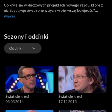
Co kryje się w kluczowych projektach nowego rządu, które z
nich będą wprowadzone w życie w pierwszej kolejności?
Dlaczego organizm zaczyna sam się atakować? Stanisława
więcej
Celińska o życiu i inspiracjach.
Sezony i odcinki
Odcinki
Odcinki
Świat się kręci
Świat się kręci
03.03.2014
17.12.2013