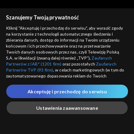
Szanujemy Twoją prywatność
Kliknij "Akceptuję i przechodzę do serwisu", aby wyrazić zgody
na korzystanie z technologii automatycznego śledzenia i
zbierania danych, dostęp do informacji na Twoim urządzeniu
Świat się kręci
Świat się kręci
końcowym i ich przechowywanie oraz na przetwarzanie
25.04.2014
28.04.2014
Twoich danych osobowych przez nas, czyli Telewizję Polską
S.A. w likwidacji (zwaną dalej również „TVP”),
Zaufanych
Partnerów z IAB* (1201 firm)
oraz pozostałych
Zaufanych
Partnerów TVP (93 firm)
, w celach marketingowych (w tym do
zautomatyzowanego dopasowania reklam do Twoich
zainteresowań i mierzenia ich skuteczności) i pozostałych,
które wskazujemy poniżej, a także zgody na udostępnianie
Akceptuję i przechodzę do serwisu
przez nas identyfikatora PPID do Google.
Świat się kręci
Świat się kręci
29.04.2014
30.04.2014
Twoje dane osobowe zbierane podczas odwiedzania przez
Ustawienia zaawansowane
Ciebie naszych
poszczególnych serwisów
zwanych dalej
„Portalem”, w tym informacje zapisywane za pomocą
technologii takich jak: pliki cookie, sygnalizatory WWW lub
innych podobnych technologii umożliwiających świadczenie
Główna
Szukaj
Moja lista
Na żywo
Więcej
dopasowanych i bezpiecznych usług, personalizację treści