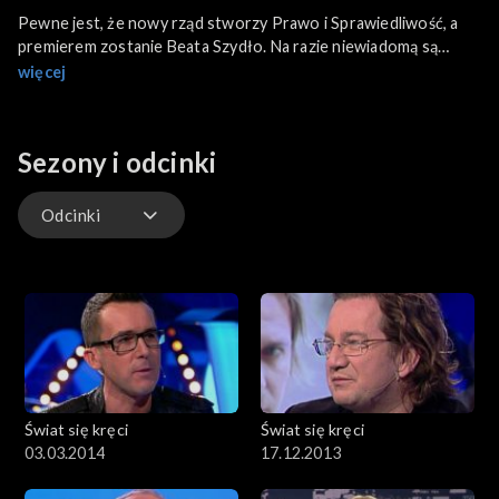
Pewne jest, że nowy rząd stworzy Prawo i Sprawiedliwość, a
premierem zostanie Beata Szydło. Na razie niewiadomą są
nazwiska osób, które obejmą ministerialne teki. Podróżnik
więcej
Aleksander Doba mówi o pasji i marzeniach. Artur Orzech
przeprowadził wywiady z gwiazdami „Spectre”, najnowszego
filmu z Jamesem Bondem – Moniką Bellucci, Samem Mendesem i
Sezony i odcinki
Christophem Waltzem. Gościem dnia jest Olaf Lubaszenko, a na
muzycznej scenie gości Marika.
Odcinki
Odcinki
Świat się kręci
Świat się kręci
03.03.2014
17.12.2013