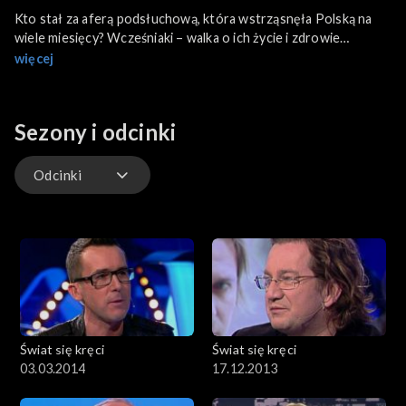
Kto stał za aferą podsłuchową, która wstrząsnęła Polską na
wiele miesięcy? Wcześniaki – walka o ich życie i zdrowie
rozpoczyna się tuż po narodzinach. Młodzi rolnicy są
więcej
nowocześni i idą z duchem czasu. Gościem dnia jest Teresa
Lipowska.
Sezony i odcinki
Odcinki
Odcinki
Świat się kręci
Świat się kręci
03.03.2014
17.12.2013