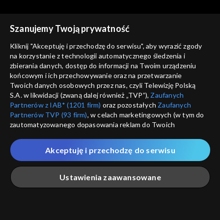
Szanujemy Twoją prywatność
Kliknij "Akceptuję i przechodzę do serwisu", aby wyrazić zgody
na korzystanie z technologii automatycznego śledzenia i
zbierania danych, dostęp do informacji na Twoim urządzeniu
Świat się kręci
Świat się kręci
końcowym i ich przechowywanie oraz na przetwarzanie
25.04.2014
28.04.2014
Twoich danych osobowych przez nas, czyli Telewizję Polską
S.A. w likwidacji (zwaną dalej również „TVP”),
Zaufanych
Partnerów z IAB* (1201 firm)
oraz pozostałych
Zaufanych
Partnerów TVP (93 firm)
, w celach marketingowych (w tym do
zautomatyzowanego dopasowania reklam do Twoich
zainteresowań i mierzenia ich skuteczności) i pozostałych,
które wskazujemy poniżej, a także zgody na udostępnianie
Akceptuję i przechodzę do serwisu
przez nas identyfikatora PPID do Google.
Świat się kręci
Świat się kręci
29.04.2014
30.04.2014
Twoje dane osobowe zbierane podczas odwiedzania przez
Ustawienia zaawansowane
Ciebie naszych
poszczególnych serwisów
zwanych dalej
„Portalem”, w tym informacje zapisywane za pomocą
technologii takich jak: pliki cookie, sygnalizatory WWW lub
innych podobnych technologii umożliwiających świadczenie
Główna
Szukaj
Moja lista
Na żywo
Więcej
dopasowanych i bezpiecznych usług, personalizację treści