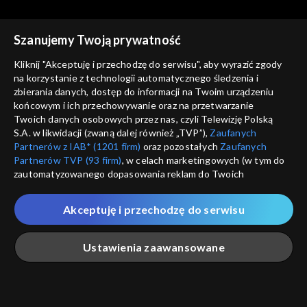
Szanujemy Twoją prywatność
Kliknij "Akceptuję i przechodzę do serwisu", aby wyrazić zgody
na korzystanie z technologii automatycznego śledzenia i
zbierania danych, dostęp do informacji na Twoim urządzeniu
Świat się kręci
Świat się kręci
końcowym i ich przechowywanie oraz na przetwarzanie
23.04.2014
24.04.2014
Twoich danych osobowych przez nas, czyli Telewizję Polską
S.A. w likwidacji (zwaną dalej również „TVP”),
Zaufanych
Partnerów z IAB* (1201 firm)
oraz pozostałych
Zaufanych
Partnerów TVP (93 firm)
, w celach marketingowych (w tym do
zautomatyzowanego dopasowania reklam do Twoich
zainteresowań i mierzenia ich skuteczności) i pozostałych,
które wskazujemy poniżej, a także zgody na udostępnianie
Akceptuję i przechodzę do serwisu
Świat się kręci
Świat się kręci
przez nas identyfikatora PPID do Google.
25.04.2014
28.04.2014
Twoje dane osobowe zbierane podczas odwiedzania przez
Ustawienia zaawansowane
Ciebie naszych
poszczególnych serwisów
zwanych dalej
„Portalem”, w tym informacje zapisywane za pomocą
technologii takich jak: pliki cookie, sygnalizatory WWW lub
innych podobnych technologii umożliwiających świadczenie
Główna
Szukaj
Moja lista
Na żywo
Więcej
dopasowanych i bezpiecznych usług, personalizację treści