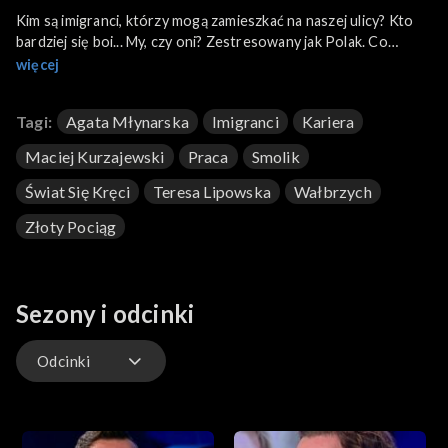
Kim są imigranci, którzy mogą zamieszkać na naszej ulicy? Kto
bardziej się boi... My, czy oni? Zestresowany jak Polak. Co
zrobić, żeby praca nie stała katorgą? Złoty pociąg rozpala nasza
więcej
wyobraźnie. Kolejne sensacje z Wałbrzycha. Gościem dnia jest
Teresa Lipowska. Na scenie muzycznej Smolik i Kev Fox.
Tagi:
Agata Młynarska
Imigranci
Kariera
Maciej Kurzajewski
Praca
Smolik
Świat Się Kręci
Teresa Lipowska
Wałbrzych
Złoty Pociąg
Sezony i odcinki
Odcinki
Odcinki